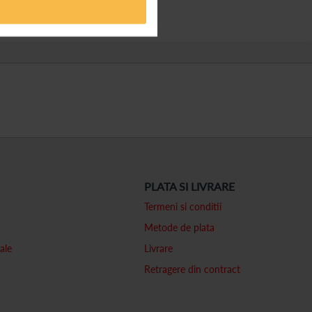
PLATA SI LIVRARE
Termeni si conditii
Metode de plata
ale
Livrare
Retragere din contract