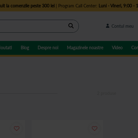
uit la comenzile peste 300 lei
| Program Call Center:
Luni - Vineri, 9:00 - 
Cautare
Contul meu
outati
Blog
Despre noi
Magazinele noastre
Video
Con
2
produse