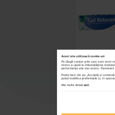
Acest site utilizează cookie-uri
Gel relaxant cu s
Pe lângă cookie-urile care sunt strict 
nostru și ajută la îmbunătățirea modului
performanța site-ului nostru. Partenerii
Puteți face clic pe „Acceptă si continuă”
puteți modifica preferințele și, în spec
21,40 Lei
Mai multe detalii
aici
.
Adaugă în