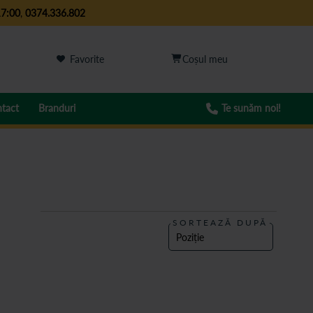
17:00
,
0374.336.802
Favorite
tact
Branduri
Te sunăm noi!
SORTEAZĂ DUPĂ