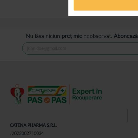
Afișează
produse
Nu lăsa niciun
preț mic
neobservat.
Abonează
CATENA PHARMA S.R.L.
J2023002710034