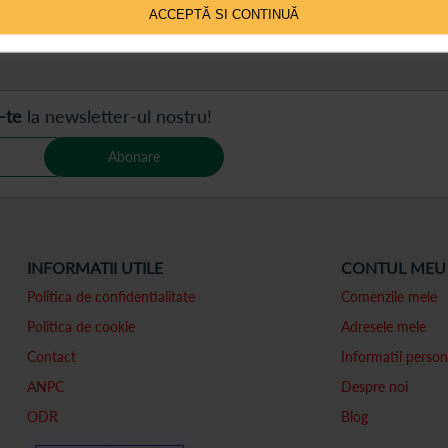
ACCEPTĂ SI CONTINUĂ
 pe pagină
-te
la newsletter-ul nostru!
Abonare
INFORMATII UTILE
CONTUL MEU
Politica de confidentialitate
Comenzile mele
Politica de cookie
Adresele mele
Contact
Informatii person
ANPC
Despre noi
ODR
Blog