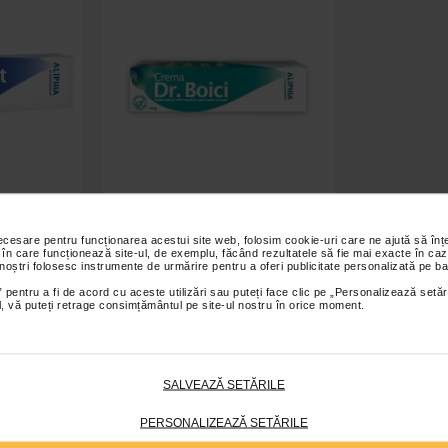
panz 70g
Crema Dr. Boici, 60 g -
necesare pentru funcționarea acestui site web, folosim cookie-uri care ne ajută să î
antiinflamator
 în care funcționează site-ul, de exemplu, făcând rezultatele să fie mai exacte în caz
 noștri folosesc instrumente de urmărire pentru a oferi publicitate personalizată pe ba
 pentru a fi de acord cu aceste utilizări sau puteți face clic pe „Personalizează setăr
ial, vă puteți retrage consimțământul pe site-ul nostru în orice moment.
21,90 Lei
 coș
Adaugă în coș
SALVEAZĂ SETĂRILE
PERSONALIZEAZĂ SETĂRILE