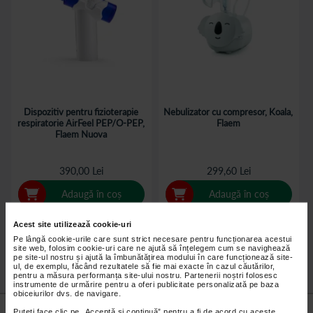
Dispozitiv pentru fizioterapie
Nebulizator cu compresor, Koala,
respiratorie AirFeel PEP/O-PEP,
Flaem
Flaem Nuova
390,00 Lei
299,60 Lei
Adaugă în coș
Adaugă în coș
Acest site utilizează cookie-uri
Pe lângă cookie-urile care sunt strict necesare pentru funcționarea acestui
site web, folosim cookie-uri care ne ajută să înțelegem cum se navighează
pe site-ul nostru și ajută la îmbunătățirea modului în care funcționează site-
ul, de exemplu, făcând rezultatele să fie mai exacte în cazul căutărilor,
pentru a măsura performanța site-ului nostru. Partenerii noștri folosesc
instrumente de urmărire pentru a oferi publicitate personalizată pe baza
obiceiurilor dvs. de navigare.
Nu lăsa niciun
preț mic
neobservat.
Puteți face clic pe „Acceptă si continuă” pentru a fi de acord cu aceste