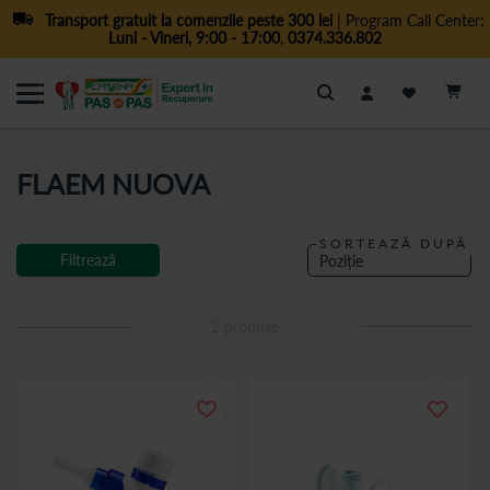
Transport gratuit la comenzile peste 300 lei
| Program Call Center:
Luni - Vineri, 9:00 - 17:00
,
0374.336.802
Cautare
FLAEM NUOVA
SORTEAZĂ DUPĂ
Filtrează
2
produse