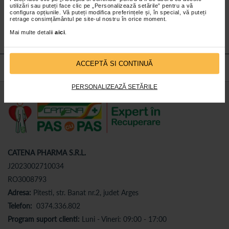
utilizări sau puteți face clic pe „Personalizează setările” pentru a vă
Abonează-te
la newsletter-ul nostru!
configura opțiunile. Vă puteți modifica preferințele și, în special, vă puteți
retrage consimțământul pe site-ul nostru în orice moment.
Abonare
Mai multe detalii
aici
.
ACCEPTĂ SI CONTINUĂ
PERSONALIZEAZĂ SETĂRILE
CATENA PHARMA S.R.L.
J2023002710034
RO3008793
Adresa:
Pitesti, str. Banat nr.2, judet Arges
Telefon:
0374.336.802
Program suport clienti:
Luni - Vineri: 09:00 - 17:00