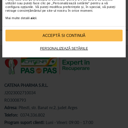
utilizări sau puteți face clic pe „Personalizează setările” pentru a vă
Abonează-te
la newsletter-ul nostru!
configura opțiunile. Vă puteți modifica preferințele și, în special, vă puteți
retrage consimțământul pe site-ul nostru în orice moment.
Abonare
Mai multe detalii
aici
.
ACCEPTĂ SI CONTINUĂ
PERSONALIZEAZĂ SETĂRILE
CATENA PHARMA S.R.L.
J2023002710034
RO3008793
Adresa:
Pitesti, str. Banat nr.2, judet Arges
Telefon:
0374.336.802
Program suport clienti:
Luni - Vineri: 09:00 - 17:00