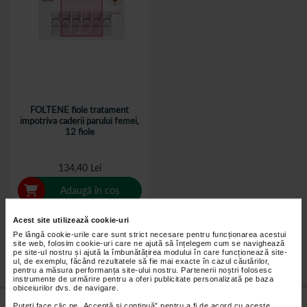
FOLTENE fiole tratament
impotriva caderii parului femei,
12 fiole
134,40 Lei
Adaugă în coș
Acest site utilizează cookie-uri
Pe lângă cookie-urile care sunt strict necesare pentru funcționarea acestui
site web, folosim cookie-uri care ne ajută să înțelegem cum se navighează
pe site-ul nostru și ajută la îmbunătățirea modului în care funcționează site-
ul, de exemplu, făcând rezultatele să fie mai exacte în cazul căutărilor,
pentru a măsura performanța site-ului nostru. Partenerii noștri folosesc
instrumente de urmărire pentru a oferi publicitate personalizată pe baza
obiceiurilor dvs. de navigare.
Nu lăsa niciun
preț mic
neobservat.
Puteți face clic pe „Acceptă si continuă” pentru a fi de acord cu aceste