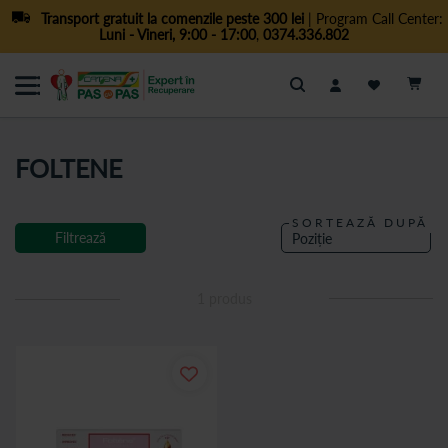
Transport gratuit la comenzile peste 300 lei
| Program Call Center:
Luni - Vineri, 9:00 - 17:00
,
0374.336.802
Cautare
FOLTENE
SORTEAZĂ DUPĂ
Filtrează
1
produs