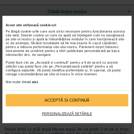
Detalii despre produs
Acest site utilizează cookie-uri
Beneficii Pasta de dinti pentru copii, Foramen:
Pe lângă cookie-urile care sunt strict necesare pentru funcționarea acestui
site web, folosim cookie-uri care ne ajută să înțelegem cum se navighează
Formulă cu TRIPLĂ ACȚIUNE:
pe site-ul nostru și ajută la îmbunătățirea modului în care funcționează site-
FLUORUL previne eficient cariile dentare.
ul, de exemplu, făcând rezultatele să fie mai exacte în cazul căutărilor,
CALCIUL remineralizează smalțul dentar.
pentru a măsura performanța site-ului nostru. Partenerii noștri folosesc
instrumente de urmărire pentru a oferi publicitate personalizată pe baza
REVIGORANT și cu o aromă plăcută de căpșuni.
obiceiurilor dvs. de navigare.
Neabraziv, fără gluten.
Puteți face clic pe „Acceptă si continuă” pentru a fi de acord cu aceste
utilizări sau puteți face clic pe „Personalizează setările” pentru a vă
Testat sub control stomatologic.
configura opțiunile. Vă puteți modifica preferințele și, în special, vă puteți
retrage consimțământul pe site-ul nostru în orice moment.
Ingrediente:
Mai multe detalii
aici
.
CONȚINE: Fluorură de sodiu 0,112%.
Apă, Sorbitol, Silice hidratată, Glicerină, PEG-32, Laurilsulfat de
ACCEPTĂ SI CONTINUĂ
sodiu, Lactat de calciu, Gumă de celuloză, Aromă, Sorbat de
potasiu, Zaharină sodică, Fluorură de sodiu, Acid malic, CI 16035,
BHT.
PERSONALIZEAZĂ SETĂRILE
Mod de utilizare:
Periați dinții cu grijă după fiecare masă, de cel puțin 3 ori pe zi, timp
de 2 minute, folosind o cantitate mică de gel de mărimea unui bob