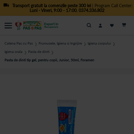
Transport gratuit la comenzile peste 300 lei
| Program Call Center:
Luni - Vineri, 9:00 - 17:00
,
0374.336.802
Cautare
Catena Pas cu Pas
Frumusete, Igiena si Ingrijire
Igiena corpului
❯
❯
❯
Igiena orala
Pasta de dinti
❯
❯
Pasta de dinti tip gel, pentru copii, Junior, 50ml, Foramen