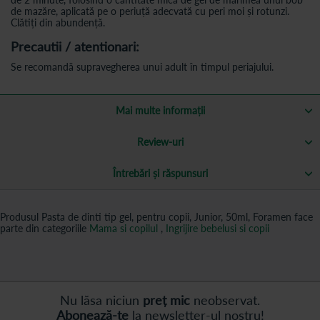
de mazăre, aplicată pe o periuță adecvată cu peri moi și rotunzi.
Clătiți din abundență.
Precautii / atentionari:
Se recomandă supravegherea unui adult în timpul periajului.
Mai multe informații
Review-uri
Întrebări și răspunsuri
Produsul Pasta de dinti tip gel, pentru copii, Junior, 50ml, Foramen face
parte din categoriile
Mama si copilul
,
Ingrijire bebelusi si copii
Nu lăsa niciun
preț mic
neobservat.
Abonează-te
la newsletter-ul nostru!