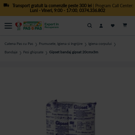
Transport gratuit la comenzile peste 300 lei
| Program Call Center:
Luni - Vineri, 9:00 - 17:00
,
0374.336.802
Cautare
Catena Pas cu Pas
Frumusete, Igiena si Ingrijire
Igiena corpului
❯
❯
❯
Bandaje
Fesi ghipsate
Gipset bandaj gipsat 20cmx3m
❯
❯