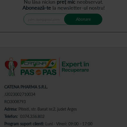
Nu lăsa niciun
preț mic
neobservat.
Abonează-te
la newsletter-ul nostru!
Abonare
CATENA PHARMA S.R.L.
J2023002710034
RO3008793
Adresa:
Pitesti, str. Banat nr.2, judet Arges
Telefon:
0374.336.802
Program suport clienti:
Luni - Vineri: 09:00 - 17:00