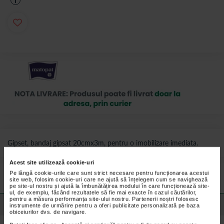
i
Gipset, bandaj gipsat 20cmx3m, pentru o imobilizare imediata.
Preturile si promotiile afisate pe site in dreptul fiecarui produs sunt
Acest site utilizează cookie-uri
valabile pentru comenzile efectuate online.
Pe lângă cookie-urile care sunt strict necesare pentru funcționarea acestui
site web, folosim cookie-uri care ne ajută să înțelegem cum se navighează
pe site-ul nostru și ajută la îmbunătățirea modului în care funcționează site-
ul, de exemplu, făcând rezultatele să fie mai exacte în cazul căutărilor,
pentru a măsura performanța site-ului nostru. Partenerii noștri folosesc
Detalii despre produs
instrumente de urmărire pentru a oferi publicitate personalizată pe baza
obiceiurilor dvs. de navigare.
Bandajul gipsat Gipset este indispensabil oriunde imobilizarea rapida