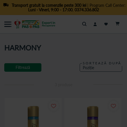
Transport gratuit la comenzile peste 300 lei
| Program Call Center:
Luni - Vineri, 9:00 - 17:00
,
0374.336.802
Cautare
HARMONY
SORTEAZĂ DUPĂ
Filtrează
3
produse