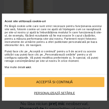
Acest site utilizează cookie-uri
Pe lângă cookie-urile care sunt strict necesare pentru funcționarea acestui
site web, folosim cookie-uri care ne ajută să înțelegem cum se navighează
pe site-ul nostru și ajută la îmbunătățirea modului în care funcționează site-
HARMONY Gold Spuma de par
ul, de exemplu, făcând rezultatele să fie mai exacte în cazul căutărilor,
Defined Curls, 200ml
pentru a măsura performanța site-ului nostru. Partenerii noștri folosesc
instrumente de urmărire pentru a oferi publicitate personalizată pe baza
obiceiurilor dvs. de navigare.
Puteți face clic pe „Acceptă si continuă” pentru a fi de acord cu aceste
22,30 Lei
utilizări sau puteți face clic pe „Personalizează setările” pentru a vă
configura opțiunile. Vă puteți modifica preferințele și, în special, vă puteți
retrage consimțământul pe site-ul nostru în orice moment.
Adaugă în coș
Mai multe detalii
aici
.
ACCEPTĂ SI CONTINUĂ
PERSONALIZEAZĂ SETĂRILE
Nu lăsa niciun
preț mic
neobservat.
Abonează-te
la newsletter-ul nostru!