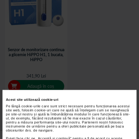
Senzor de monitorizare continua
a glicemie HiPPO H1, 1 bucata,
HiPPO
341,90 Lei
Adaugă în coș
Acest site utilizează cookie-uri
Pe lângă cookie-urile care sunt strict necesare pentru funcționarea acestui
site web, folosim cookie-uri care ne ajută să înțelegem cum se navighează
pe site-ul nostru și ajută la îmbunătățirea modului în care funcționează site-
ul, de exemplu, făcând rezultatele să fie mai exacte în cazul căutărilor,
pentru a măsura performanța site-ului nostru. Partenerii noștri folosesc
instrumente de urmărire pentru a oferi publicitate personalizată pe baza
obiceiurilor dvs. de navigare.
Nu lăsa niciun
preț mic
neobservat.
Puteți face clic pe „Acceptă si continuă” pentru a fi de acord cu aceste