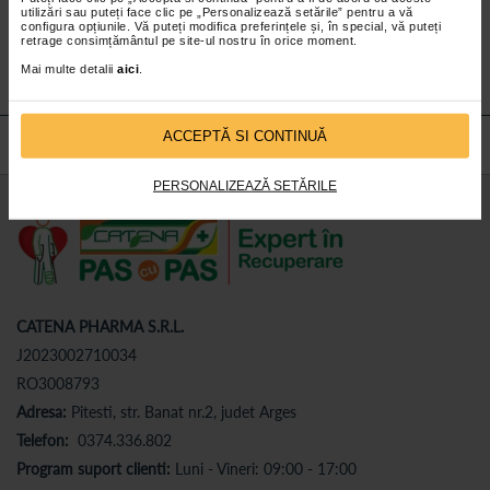
utilizări sau puteți face clic pe „Personalizează setările” pentru a vă
Abonează-te
la newsletter-ul nostru!
configura opțiunile. Vă puteți modifica preferințele și, în special, vă puteți
retrage consimțământul pe site-ul nostru în orice moment.
Abonare
Mai multe detalii
aici
.
ACCEPTĂ SI CONTINUĂ
PERSONALIZEAZĂ SETĂRILE
CATENA PHARMA S.R.L.
J2023002710034
RO3008793
Adresa:
Pitesti, str. Banat nr.2, judet Arges
Telefon:
0374.336.802
Program suport clienti:
Luni - Vineri: 09:00 - 17:00