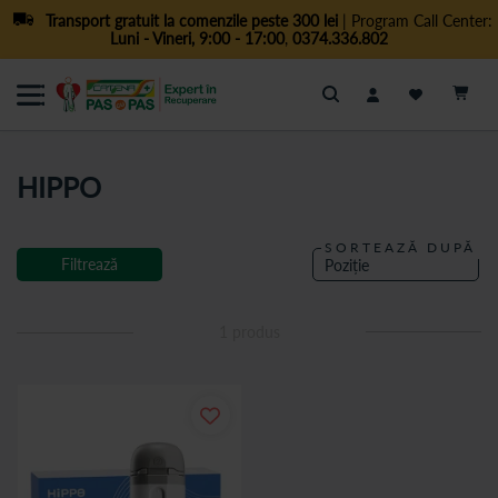
Transport gratuit la comenzile peste 300 lei
| Program Call Center:
Luni - Vineri, 9:00 - 17:00
,
0374.336.802
Cautare
HIPPO
SORTEAZĂ DUPĂ
Filtrează
1
produs