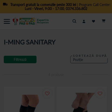
Transport gratuit la comenzile peste 300 lei
| Program Call Center:
Luni - Vineri, 9:00 - 17:00
,
0374.336.802
Cautare
I-MING SANITARY
SORTEAZĂ DUPĂ
Filtrează
4
produse