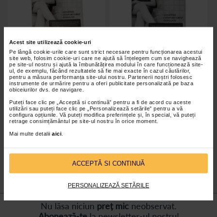
Acest site utilizează cookie-uri
Pe lângă cookie-urile care sunt strict necesare pentru funcționarea acestui
site web, folosim cookie-uri care ne ajută să înțelegem cum se navighează
pe site-ul nostru și ajută la îmbunătățirea modului în care funcționează site-
Ciorapi compresivi medicinali cu
Ciorapi medicinali compresivi
ul, de exemplu, făcând rezultatele să fie mai exacte în cazul căutărilor,
banda adeziva 15/20 mmHg
15/20 mmHg
pentru a măsura performanța site-ului nostru. Partenerii noștri folosesc
instrumente de urmărire pentru a oferi publicitate personalizată pe baza
obiceiurilor dvs. de navigare.
Puteți face clic pe „Acceptă si continuă” pentru a fi de acord cu aceste
utilizări sau puteți face clic pe „Personalizează setările” pentru a vă
configura opțiunile. Vă puteți modifica preferințele și, în special, vă puteți
retrage consimțământul pe site-ul nostru în orice moment.
Indisponibil
Indisponibil
Mai multe detalii
aici
.
ACCEPTĂ SI CONTINUĂ
PERSONALIZEAZĂ SETĂRILE
Nu lăsa niciun
preț mic
neobservat.
Abonează-te
la newsletter-ul nostru!