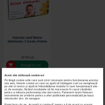
Aspirator nazal Batista
bebelusului, 1 bucata, Arianna
29,90 Lei
Adaugă în coș
Acest site utilizează cookie-uri
Pe lângă cookie-urile care sunt strict necesare pentru funcționarea acestui
site web, folosim cookie-uri care ne ajută să înțelegem cum se navighează
pe site-ul nostru și ajută la îmbunătățirea modului în care funcționează site-
ul, de exemplu, făcând rezultatele să fie mai exacte în cazul căutărilor,
pentru a măsura performanța site-ului nostru. Partenerii noștri folosesc
instrumente de urmărire pentru a oferi publicitate personalizată pe baza
obiceiurilor dvs. de navigare.
Nu lăsa niciun
preț mic
neobservat.
Puteți face clic pe „Acceptă si continuă” pentru a fi de acord cu aceste