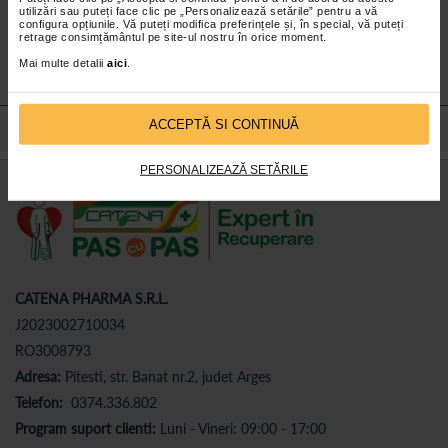
utilizări sau puteți face clic pe „Personalizează setările” pentru a vă
Abonează-te
la newsletter-ul nostru!
configura opțiunile. Vă puteți modifica preferințele și, în special, vă puteți
retrage consimțământul pe site-ul nostru în orice moment.
Abonare
Mai multe detalii
aici
.
ACCEPTĂ SI CONTINUĂ
PERSONALIZEAZĂ SETĂRILE
CATENA PHARMA S.R.L.
J2023002710034
RO3008793
Adresa:
Pitesti, str. Banat nr.2, judet Arges
Telefon:
0374.336.802
Program suport clienti:
Luni - Vineri: 09:00 - 17:00