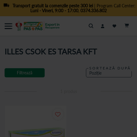
Transport gratuit la comenzile peste 300 lei
| Program Call Center:
Luni - Vineri, 9:00 - 17:00
,
0374.336.802
Cautare
ILLES CSOK ES TARSA KFT
SORTEAZĂ DUPĂ
Filtrează
1
produs