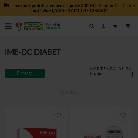
Transport gratuit la comenzile peste 300 lei
| Program Call Center:
Luni - Vineri, 9:00 - 17:00
,
0374.336.802
Cautare
IME-DC DIABET
SORTEAZĂ DUPĂ
Filtrează
3
produse