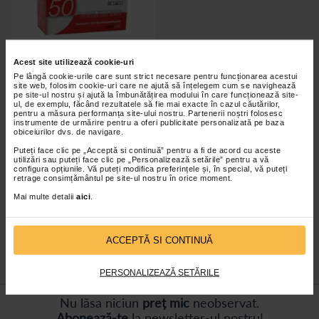
Acest site utilizează cookie-uri
Pe lângă cookie-urile care sunt strict necesare pentru funcționarea acestui
site web, folosim cookie-uri care ne ajută să înțelegem cum se navighează
pe site-ul nostru și ajută la îmbunătățirea modului în care funcționează site-
Teste glicemie IME-DC BASIC
ul, de exemplu, făcând rezultatele să fie mai exacte în cazul căutărilor,
1003, 2 flacoane x 25 teste
pentru a măsura performanța site-ului nostru. Partenerii noștri folosesc
instrumente de urmărire pentru a oferi publicitate personalizată pe baza
obiceiurilor dvs. de navigare.
Puteți face clic pe „Acceptă si continuă” pentru a fi de acord cu aceste
utilizări sau puteți face clic pe „Personalizează setările” pentru a vă
configura opțiunile. Vă puteți modifica preferințele și, în special, vă puteți
retrage consimțământul pe site-ul nostru în orice moment.
Indisponibil
Mai multe detalii
aici
.
ACCEPTĂ SI CONTINUĂ
PERSONALIZEAZĂ SETĂRILE
Nu lăsa niciun
preț mic
neobservat.
Abonează-te
la newsletter-ul nostru!