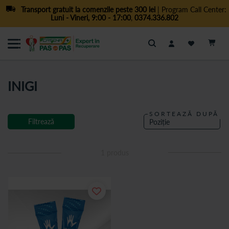
Transport gratuit la comenzile peste 300 lei
| Program Call Center:
Luni - Vineri, 9:00 - 17:00
,
0374.336.802
Cautare
INIGI
SORTEAZĂ DUPĂ
Filtrează
1
produs