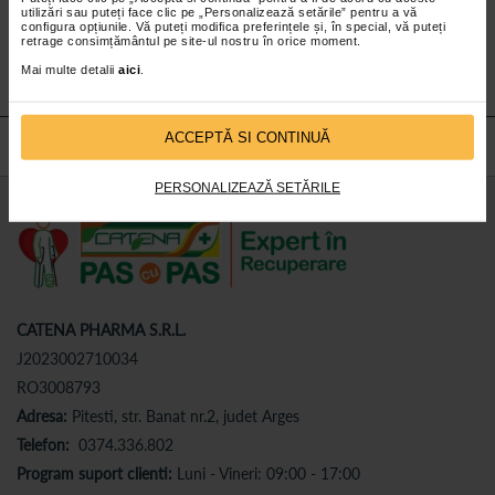
utilizări sau puteți face clic pe „Personalizează setările” pentru a vă
Abonează-te
la newsletter-ul nostru!
configura opțiunile. Vă puteți modifica preferințele și, în special, vă puteți
retrage consimțământul pe site-ul nostru în orice moment.
Abonare
Mai multe detalii
aici
.
ACCEPTĂ SI CONTINUĂ
PERSONALIZEAZĂ SETĂRILE
CATENA PHARMA S.R.L.
J2023002710034
RO3008793
Adresa:
Pitesti, str. Banat nr.2, judet Arges
Telefon:
0374.336.802
Program suport clienti:
Luni - Vineri: 09:00 - 17:00