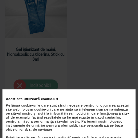
Gel igienizant de maini,
hidroalcoolic cu glicerina, Stick cu
3ml
Indisponibil
Acest site utilizează cookie-uri
Pe lângă cookie-urile care sunt strict necesare pentru funcționarea acestui
site web, folosim cookie-uri care ne ajută să înțelegem cum se navighează
pe site-ul nostru și ajută la îmbunătățirea modului în care funcționează site-
ul, de exemplu, făcând rezultatele să fie mai exacte în cazul căutărilor,
pentru a măsura performanța site-ului nostru. Partenerii noștri folosesc
instrumente de urmărire pentru a oferi publicitate personalizată pe baza
obiceiurilor dvs. de navigare.
Nu lăsa niciun
preț mic
neobservat.
Puteți face clic pe „Acceptă si continuă” pentru a fi de acord cu aceste