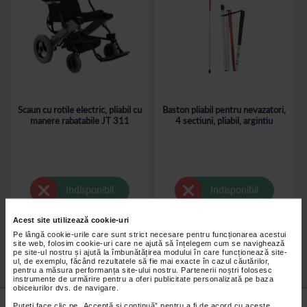
Scaun cu rotile electric, pliabil cu
Baston pliabil pentru nevazatori,
manere rabatabile JT 311
4 sectiuni, pliabil, argintiu
Indisponibil
Indisponibil
Acest site utilizează cookie-uri
Pe lângă cookie-urile care sunt strict necesare pentru funcționarea acestui
site web, folosim cookie-uri care ne ajută să înțelegem cum se navighează
pe site-ul nostru și ajută la îmbunătățirea modului în care funcționează site-
ul, de exemplu, făcând rezultatele să fie mai exacte în cazul căutărilor,
pentru a măsura performanța site-ului nostru. Partenerii noștri folosesc
instrumente de urmărire pentru a oferi publicitate personalizată pe baza
obiceiurilor dvs. de navigare.
Nu lăsa niciun
preț mic
neobservat.
Puteți face clic pe „Acceptă si continuă” pentru a fi de acord cu aceste