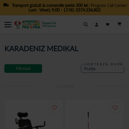
Transport gratuit la comenzile peste 300 lei
| Program Call Center:
Luni - Vineri, 9:00 - 17:00
,
0374.336.802
Cautare
KARADENIZ MEDIKAL
SORTEAZĂ DUPĂ
Filtrează
2
produse