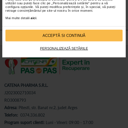
utilizări sau puteți face clic pe „Personalizează setările” pentru a vă
Abonează-te
la newsletter-ul nostru!
configura opțiunile. Vă puteți modifica preferințele și, în special, vă puteți
retrage consimțământul pe site-ul nostru în orice moment.
Abonare
Mai multe detalii
aici
.
ACCEPTĂ SI CONTINUĂ
PERSONALIZEAZĂ SETĂRILE
CATENA PHARMA S.R.L.
J2023002710034
RO3008793
Adresa:
Pitesti, str. Banat nr.2, judet Arges
Telefon:
0374.336.802
Program suport clienti:
Luni - Vineri: 09:00 - 17:00