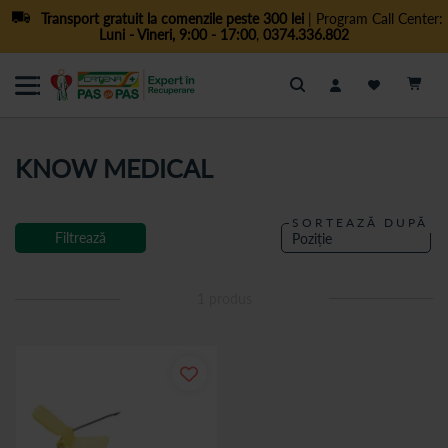
Transport gratuit la comenzile peste 300 lei
| Program Call Center:
Luni - Vineri, 9:00 - 17:00
,
0374.336.802
Cautare
KNOW MEDICAL
SORTEAZĂ DUPĂ
Filtrează
1
produs