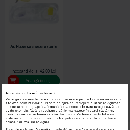
Ac Huber cu aripioare sterile
începand de la
42,00 Lei
Adaugă în coș
Acest site utilizează cookie-uri
Pe lângă cookie-urile care sunt strict necesare pentru funcționarea acestui
site web, folosim cookie-uri care ne ajută să înțelegem cum se navighează
pe site-ul nostru și ajută la îmbunătățirea modului în care funcționează site-
ul, de exemplu, făcând rezultatele să fie mai exacte în cazul căutărilor,
pentru a măsura performanța site-ului nostru. Partenerii noștri folosesc
instrumente de urmărire pentru a oferi publicitate personalizată pe baza
obiceiurilor dvs. de navigare.
Nu lăsa niciun
preț mic
neobservat.
Puteți face clic pe „Acceptă si continuă” pentru a fi de acord cu aceste