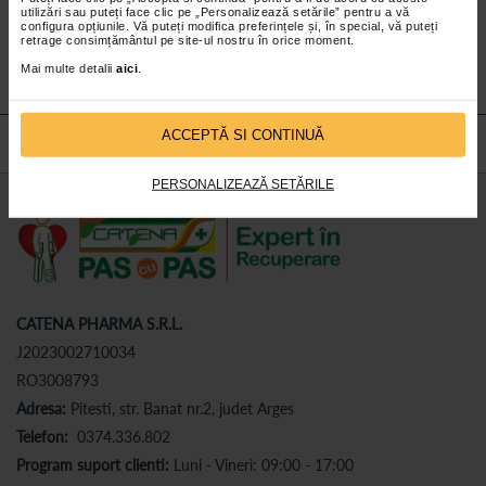
utilizări sau puteți face clic pe „Personalizează setările” pentru a vă
Abonează-te
la newsletter-ul nostru!
configura opțiunile. Vă puteți modifica preferințele și, în special, vă puteți
retrage consimțământul pe site-ul nostru în orice moment.
Abonare
Mai multe detalii
aici
.
ACCEPTĂ SI CONTINUĂ
PERSONALIZEAZĂ SETĂRILE
CATENA PHARMA S.R.L.
J2023002710034
RO3008793
Adresa:
Pitesti, str. Banat nr.2, judet Arges
Telefon:
0374.336.802
Program suport clienti:
Luni - Vineri: 09:00 - 17:00