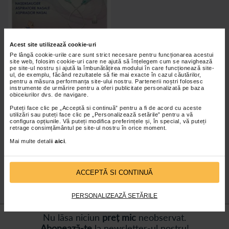
-10%
Acest site utilizează cookie-uri
Pe lângă cookie-urile care sunt strict necesare pentru funcționarea acestui
site web, folosim cookie-uri care ne ajută să înțelegem cum se navighează
pe site-ul nostru și ajută la îmbunătățirea modului în care funcționează site-
Aspirator nazal, Bebe San
ul, de exemplu, făcând rezultatele să fie mai exacte în cazul căutărilor,
pentru a măsura performanța site-ului nostru. Partenerii noștri folosesc
instrumente de urmărire pentru a oferi publicitate personalizată pe baza
obiceiurilor dvs. de navigare.
Pret
21,51 Lei
Puteți face clic pe „Acceptă si continuă” pentru a fi de acord cu aceste
Pret vechi
23,90 Lei
utilizări sau puteți face clic pe „Personalizează setările” pentru a vă
configura opțiunile. Vă puteți modifica preferințele și, în special, vă puteți
retrage consimțământul pe site-ul nostru în orice moment.
Adaugă în coș
Mai multe detalii
aici
.
ACCEPTĂ SI CONTINUĂ
PERSONALIZEAZĂ SETĂRILE
Nu lăsa niciun
preț mic
neobservat.
Abonează-te
la newsletter-ul nostru!