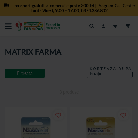
Transport gratuit la comenzile peste 300 lei
| Program Call Center:
Luni - Vineri, 9:00 - 17:00
,
0374.336.802
Cautare
MATRIX FARMA
SORTEAZĂ DUPĂ
Filtrează
3
produse