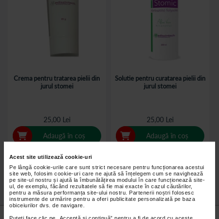
Crema pentru tratarea pielii din
Solutie pentru curatarea pielii din
jurul stomei
jurul stomei
25,00 Lei
25,00 Lei
Adaugă în coș
Adaugă în coș
Acest site utilizează cookie-uri
Pe lângă cookie-urile care sunt strict necesare pentru funcționarea acestui
site web, folosim cookie-uri care ne ajută să înțelegem cum se navighează
pe site-ul nostru și ajută la îmbunătățirea modului în care funcționează site-
ul, de exemplu, făcând rezultatele să fie mai exacte în cazul căutărilor,
pentru a măsura performanța site-ului nostru. Partenerii noștri folosesc
instrumente de urmărire pentru a oferi publicitate personalizată pe baza
obiceiurilor dvs. de navigare.
Nu lăsa niciun
preț mic
neobservat.
Puteți face clic pe „Acceptă si continuă” pentru a fi de acord cu aceste