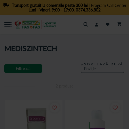
Transport gratuit la comenzile peste 300 lei
| Program Call Center:
Luni - Vineri, 9:00 - 17:00
,
0374.336.802
Cautare
MEDISZINTECH
SORTEAZĂ DUPĂ
Filtrează
2
produse