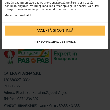
utilizări sau puteți face clic pe „Personalizează setările” pentru a vă
Abonează-te
la newsletter-ul nostru!
configura opțiunile. Vă puteți modifica preferințele și, în special, vă puteți
retrage consimțământul pe site-ul nostru în orice moment.
Abonare
Mai multe detalii
aici
.
ACCEPTĂ SI CONTINUĂ
PERSONALIZEAZĂ SETĂRILE
CATENA PHARMA S.R.L.
J2023002710034
RO3008793
Adresa:
Pitesti, str. Banat nr.2, judet Arges
Telefon:
0374.336.802
Program suport clienti:
Luni - Vineri: 09:00 - 17:00