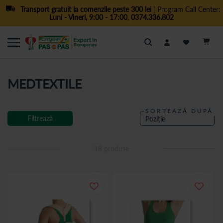
Transport gratuit la comenzile peste 300 lei
| Program Call Center:
Luni - Vineri, 9:00 - 17:00
,
0374.336.802
Cautare
MEDTEXTILE
SORTEAZĂ DUPĂ
Filtrează
18
produse