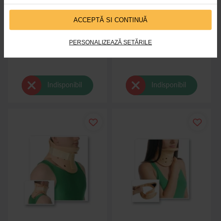
ACCEPTĂ SI CONTINUĂ
Lombostat cu 4 atele rigide,
Guler cervical cu fixare usoara
Medtextile, Cod 3011
Medtextile, Cod 1001
PERSONALIZEAZĂ SETĂRILE
Indisponibil
Indisponibil