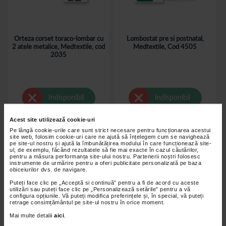
Orteza corset toraco-lombar cu
Lombostat pre si postnatal,
2 atele metalice, Medtextile, cod
Medtextile, Cod 4505
2035
Indisponibil
Indisponibil
Acest site utilizează cookie-uri
Pe lângă cookie-urile care sunt strict necesare pentru funcționarea acestui
site web, folosim cookie-uri care ne ajută să înțelegem cum se navighează
pe site-ul nostru și ajută la îmbunătățirea modului în care funcționează site-
ul, de exemplu, făcând rezultatele să fie mai exacte în cazul căutărilor,
pentru a măsura performanța site-ului nostru. Partenerii noștri folosesc
instrumente de urmărire pentru a oferi publicitate personalizată pe baza
obiceiurilor dvs. de navigare.
Puteți face clic pe „Acceptă si continuă” pentru a fi de acord cu aceste
utilizări sau puteți face clic pe „Personalizează setările” pentru a vă
configura opțiunile. Vă puteți modifica preferințele și, în special, vă puteți
retrage consimțământul pe site-ul nostru în orice moment.
Mai multe detalii
aici
.