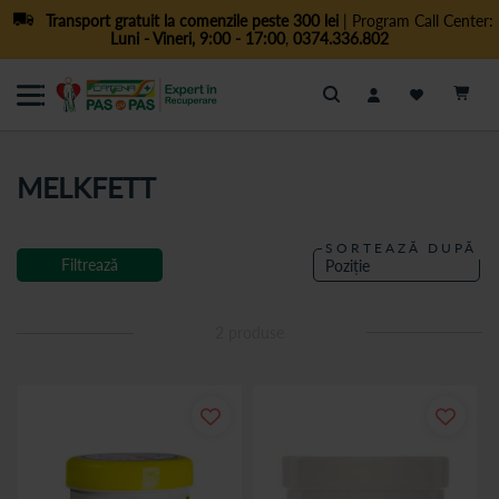
Transport gratuit la comenzile peste 300 lei
| Program Call Center:
Luni - Vineri, 9:00 - 17:00
,
0374.336.802
Cautare
MELKFETT
SORTEAZĂ DUPĂ
Filtrează
2
produse