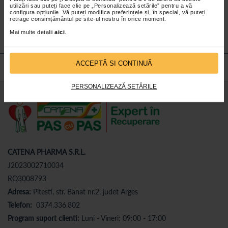
utilizări sau puteți face clic pe „Personalizează setările” pentru a vă
Abonează-te
la newsletter-ul nostru!
configura opțiunile. Vă puteți modifica preferințele și, în special, vă puteți
retrage consimțământul pe site-ul nostru în orice moment.
Abonare
Mai multe detalii
aici
.
ACCEPTĂ SI CONTINUĂ
PERSONALIZEAZĂ SETĂRILE
CATENA PHARMA S.R.L.
J2023002710034
RO3008793
Adresa:
Pitesti, str. Banat nr.2, judet Arges
Telefon:
0374.336.802
Program suport clienti:
Luni - Vineri: 09:00 - 17:00