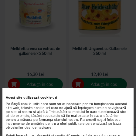
Melkfett crema cu extract de
Melkfett Unguent cu Galbenele
galbenele x 250 ml
250 ml
16,30 Lei
12,40 Lei
Adaugă în coș
Adaugă în coș
Acest site utilizează cookie-uri
Pe lângă cookie-urile care sunt strict necesare pentru funcționarea acestui
site web, folosim cookie-uri care ne ajută să înțelegem cum se navighează
pe site-ul nostru și ajută la îmbunătățirea modului în care funcționează site-
ul, de exemplu, făcând rezultatele să fie mai exacte în cazul căutărilor,
pentru a măsura performanța site-ului nostru. Partenerii noștri folosesc
instrumente de urmărire pentru a oferi publicitate personalizată pe baza
obiceiurilor dvs. de navigare.
Nu lăsa niciun
preț mic
neobservat.
Puteți face clic pe „Acceptă si continuă” pentru a fi de acord cu aceste