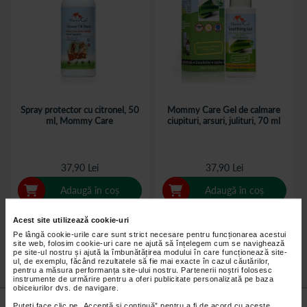
Spray protector cu citronel, 50
Mommy Care Gel de calmare
ml, Mommy Care
ciupituri, arsuri, julituri, 70 ml
37,90 Lei
37,90 Lei
Adaugă în coș
Adaugă în coș
Acest site utilizează cookie-uri
Pe lângă cookie-urile care sunt strict necesare pentru funcționarea acestui
site web, folosim cookie-uri care ne ajută să înțelegem cum se navighează
pe site-ul nostru și ajută la îmbunătățirea modului în care funcționează site-
ul, de exemplu, făcând rezultatele să fie mai exacte în cazul căutărilor,
pentru a măsura performanța site-ului nostru. Partenerii noștri folosesc
instrumente de urmărire pentru a oferi publicitate personalizată pe baza
obiceiurilor dvs. de navigare.
Nu lăsa niciun
preț mic
neobservat.
Puteți face clic pe „Acceptă si continuă” pentru a fi de acord cu aceste