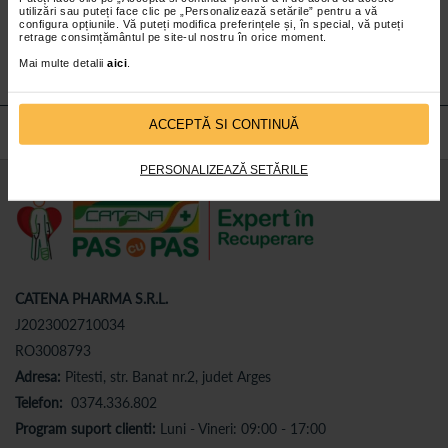
utilizări sau puteți face clic pe „Personalizează setările” pentru a vă
Abonează-te
la newsletter-ul nostru!
configura opțiunile. Vă puteți modifica preferințele și, în special, vă puteți
retrage consimțământul pe site-ul nostru în orice moment.
Abonare
Mai multe detalii
aici
.
ACCEPTĂ SI CONTINUĂ
PERSONALIZEAZĂ SETĂRILE
CATENA PHARMA S.R.L.
J2023002710034
RO3008793
Adresa:
Pitesti, str. Banat nr.2, judet Arges
Telefon:
0374.336.802
Program suport clienti:
Luni - Vineri: 09:00 - 17:00