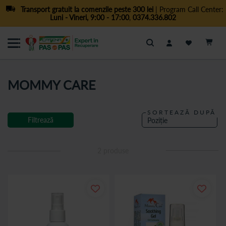
Transport gratuit la comenzile peste 300 lei
| Program Call Center:
Luni - Vineri, 9:00 - 17:00
,
0374.336.802
Cautare
MOMMY CARE
SORTEAZĂ DUPĂ
Filtrează
2
produse