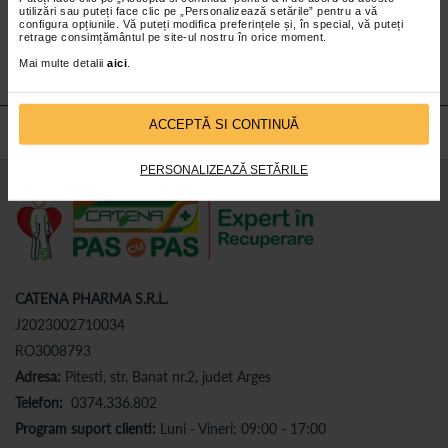
utilizări sau puteți face clic pe „Personalizează setările” pentru a vă
Abonează-te
la newsletter-ul nostru!
configura opțiunile. Vă puteți modifica preferințele și, în special, vă puteți
retrage consimțământul pe site-ul nostru în orice moment.
Abonare
Mai multe detalii
aici
.
ACCEPTĂ SI CONTINUĂ
PERSONALIZEAZĂ SETĂRILE
CATENA PHARMA S.R.L.
J2023002710034
RO3008793
Adresa:
Pitesti, str. Banat nr.2, judet Arges
Telefon:
0374.336.802
Program suport clienti:
Luni - Vineri: 09:00 - 17:00