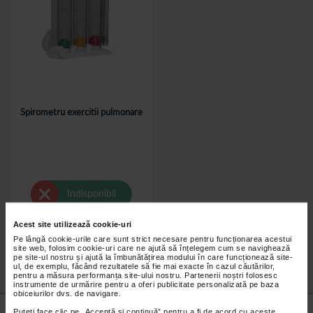
Spirometru exercitii pulmonare
Indisponibil
Acest site utilizează cookie-uri
Pe lângă cookie-urile care sunt strict necesare pentru funcționarea acestui
site web, folosim cookie-uri care ne ajută să înțelegem cum se navighează
pe site-ul nostru și ajută la îmbunătățirea modului în care funcționează site-
ul, de exemplu, făcând rezultatele să fie mai exacte în cazul căutărilor,
pentru a măsura performanța site-ului nostru. Partenerii noștri folosesc
instrumente de urmărire pentru a oferi publicitate personalizată pe baza
obiceiurilor dvs. de navigare.
Nu lăsa niciun
preț mic
neobservat.
Puteți face clic pe „Acceptă si continuă” pentru a fi de acord cu aceste