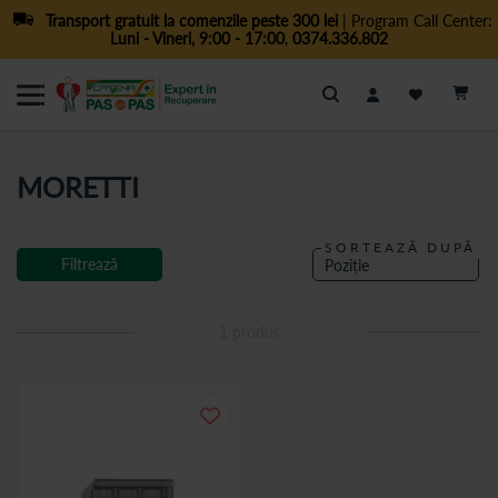
Transport gratuit la comenzile peste 300 lei
| Program Call Center:
Luni - Vineri, 9:00 - 17:00
,
0374.336.802
Cautare
MORETTI
SORTEAZĂ DUPĂ
Filtrează
1
produs