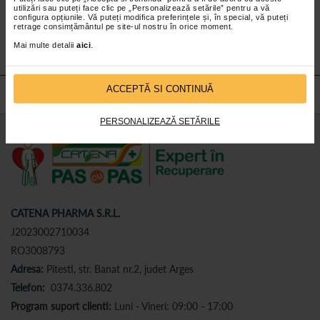
utilizări sau puteți face clic pe „Personalizează setările” pentru a vă
Abonează-te
la newsletter-ul nostru!
configura opțiunile. Vă puteți modifica preferințele și, în special, vă puteți
retrage consimțământul pe site-ul nostru în orice moment.
Abonare
Mai multe detalii
aici
.
ACCEPTĂ SI CONTINUĂ
PERSONALIZEAZĂ SETĂRILE
CATENA PHARMA S.R.L.
J2023002710034
RO3008793
Adresa:
Pitesti, str. Banat nr.2, judet Arges
Telefon:
0374.336.802
Program suport clienti:
Luni - Vineri: 09:00 - 17:00