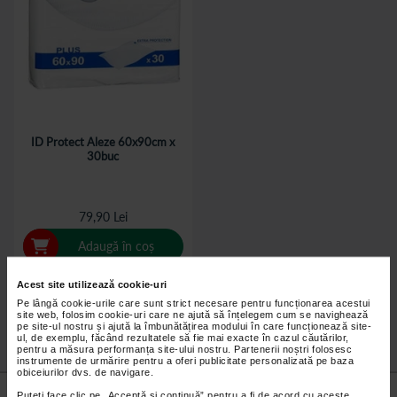
ID Protect Aleze 60x90cm x
30buc
79,90 Lei
Adaugă în coș
Acest site utilizează cookie-uri
Pe lângă cookie-urile care sunt strict necesare pentru funcționarea acestui
site web, folosim cookie-uri care ne ajută să înțelegem cum se navighează
pe site-ul nostru și ajută la îmbunătățirea modului în care funcționează site-
ul, de exemplu, făcând rezultatele să fie mai exacte în cazul căutărilor,
pentru a măsura performanța site-ului nostru. Partenerii noștri folosesc
instrumente de urmărire pentru a oferi publicitate personalizată pe baza
obiceiurilor dvs. de navigare.
Nu lăsa niciun
preț mic
neobservat.
Puteți face clic pe „Acceptă si continuă” pentru a fi de acord cu aceste