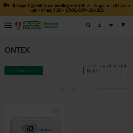
Transport gratuit la comenzile peste 300 lei
| Program Call Center:
Luni - Vineri, 9:00 - 17:00
,
0374.336.802
Cautare
ONTEX
SORTEAZĂ DUPĂ
Filtrează
1
produs