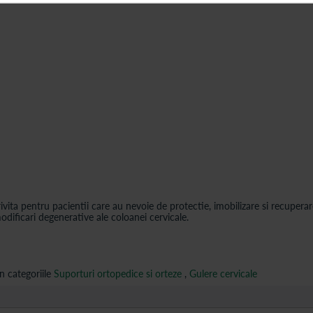
ivita pentru pacientii care au nevoie de protectie, imobilizare si recuperar
modificari degenerative ale coloanei cervicale.
n categoriile
Suporturi ortopedice si orteze
,
Gulere cervicale