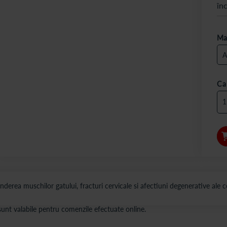
în
Ma
Ca
erea muschilor gatului, fracturi cervicale si afectiuni degenerative ale c
s sunt valabile pentru comenzile efectuate online.