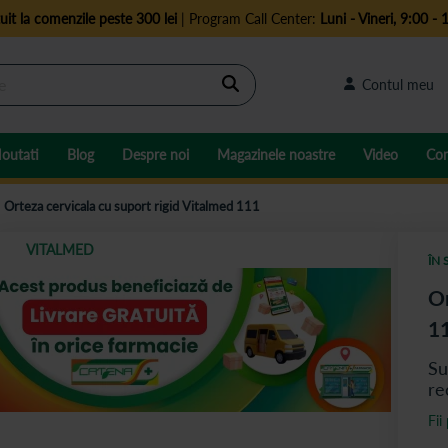
uit la comenzile peste 300 lei
| Program Call Center:
Luni - Vineri, 9:00 - 
Cautare
Contul meu
outati
Blog
Despre noi
Magazinele noastre
Video
Con
Orteza cervicala cu suport rigid Vitalmed 111
VITALMED
ÎN 
Or
1
Su
re
Fii