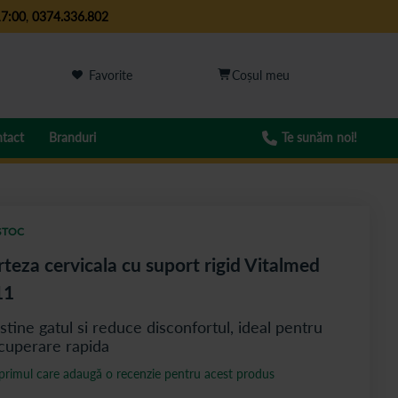
17:00
,
0374.336.802
Favorite
tact
Branduri
Te sunăm noi!
STOC
teza cervicala cu suport rigid Vitalmed
11
stine gatul si reduce disconfortul, ideal pentru
cuperare rapida
 primul care adaugă o recenzie pentru acest produs