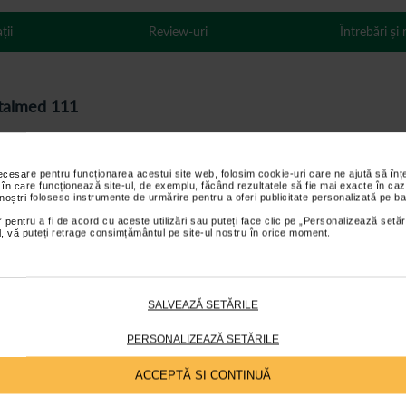
ții
Review-uri
Întrebări și
Vitalmed 111
 pentru recuperare si protectie in afectiuni ale coloanei cervicale. Const
necesare pentru funcționarea acestui site web, folosim cookie-uri care ne ajută să î
xare sigura a gatului.
 în care funcționează site-ul, de exemplu, făcând rezultatele să fie mai exacte în caz
 noștri folosesc instrumente de urmărire pentru a oferi publicitate personalizată pe ba
ub barbie, asigurand sustinere optima si reducand disconfortul. Inchiderea
 pentru a fi de acord cu aceste utilizări sau puteți face clic pe „Personalizează setăr
ial, vă puteți retrage consimțământul pe site-ul nostru în orice moment.
schii si vertebrele cervicale
, fiind ideal in caz de intinderi musculare, tra
ijini procesul de recuperare medicala.
SALVEAZĂ SETĂRILE
PERSONALIZEAZĂ SETĂRILE
ventii.
ACCEPTĂ SI CONTINUĂ
tului din PVC.
e.