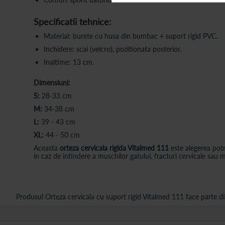
Specificatii tehnice:
Material: burete cu husa din bumbac + suport rigid PVC.
Inchidere: scai (velcro), pozitionata posterior.
Inaltime: 13 cm.
Dimensiuni:
S:
28-33 cm
M:
34-38 cm
L:
39 - 43 cm
XL:
44 - 50 cm
Aceasta
orteza cervicala rigida Vitalmed 111
este alegerea potr
in caz de intindere a muschilor gatului, fracturi cervicale sau 
Produsul Orteza cervicala cu suport rigid Vitalmed 111 face parte di