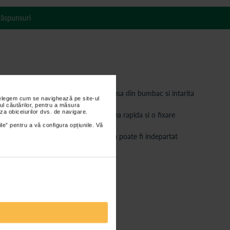
 răspunsuri
ruita din burete moale acoperit cu husa din bumbac si intarita
nțelegem cum se navighează pe site-ul
ul căutărilor, pentru a măsura
za obiceiurilor dvs. de navigare.
 posterioara cu scai permite ajustarea rapida si o fixare
ile” pentru a vă configura opțiunile. Vă
umatisme sau fracturi cervicale. Acesta poate fi indepartat