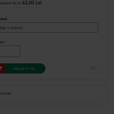
62,00
Lei
cepand de la
rime
nt.
Adaugă în coș
oloanei.