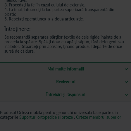
medicul dvs.
3. Procedaţi la fel în cazul cuiului de extensie.
4. La final, întoarceţi la loc partea superioară transparentă din
plastic
5. Repetaţi operaţiunea la a doua articulaţie.
Întreţinere:
Se recomandă separarea părţilor textile de cele rigide înainte de a
proceda la spălare. Spălaţi doar cu apă şi săpun, fără detergent sau
înălbitor. Stoarceţi prin apăsare, ţinând produsul departe de orice
sursă de căldura.
Mai multe informații
Review-uri
Întrebări și răspunsuri
Produsul Orteza mobila pentru genunchi universala face parte din
categoriile
Suporturi ortopedice si orteze
,
Orteze membrul superior