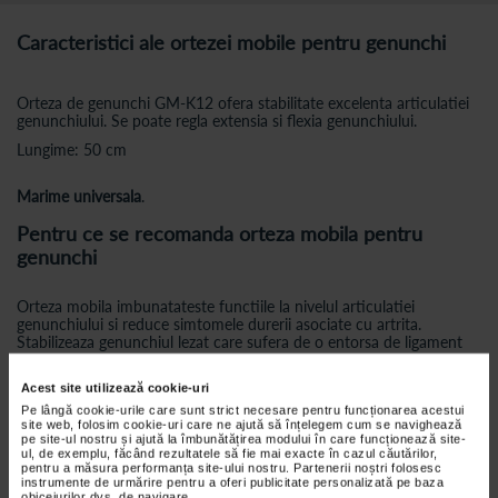
Caracteristici ale ortezei mobile pentru genunchi
Orteza de genunchi GM-K12 ofera stabilitate excelenta articulatiei
genunchiului. Se poate regla extensia si flexia genunchiului.
Lungime: 50 cm
Marime universala
.
Pentru ce se recomanda orteza mobila pentru
genunchi
Orteza mobila imbunatateste functiile la nivelul articulatiei
genunchiului si reduce simtomele durerii asociate cu artrita.
Stabilizeaza genunchiul lezat care sufera de o entorsa de ligament
(ACL, MCL, MCL, PCL) si ofera o excelenta protectie pentru
perioada postoperatorie.
Acest site utilizează cookie-uri
Acest suport ortopedic este indicat pentru entorse, luxatii de
Pe lângă cookie-urile care sunt strict necesare pentru funcționarea acestui
ligament, usoare sau moderate, leziuni la nivelul meniscului, precum
site web, folosim cookie-uri care ne ajută să înțelegem cum se navighează
si in caz de instabilitate a ligamentelor mediane si laterale datorate
pe site-ul nostru și ajută la îmbunătățirea modului în care funcționează site-
hiperextensiei.
ul, de exemplu, făcând rezultatele să fie mai exacte în cazul căutărilor,
pentru a măsura performanța site-ului nostru. Partenerii noștri folosesc
Indicaţii:
instrumente de urmărire pentru a oferi publicitate personalizată pe baza
obiceiurilor dvs. de navigare.