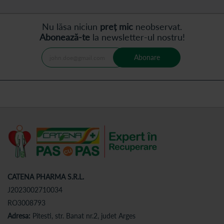
Nu lăsa niciun
preț mic
neobservat.
Abonează-te
la newsletter-ul nostru!
Abonare
CATENA PHARMA S.R.L.
J2023002710034
RO3008793
Adresa:
Pitesti, str. Banat nr.2, judet Arges