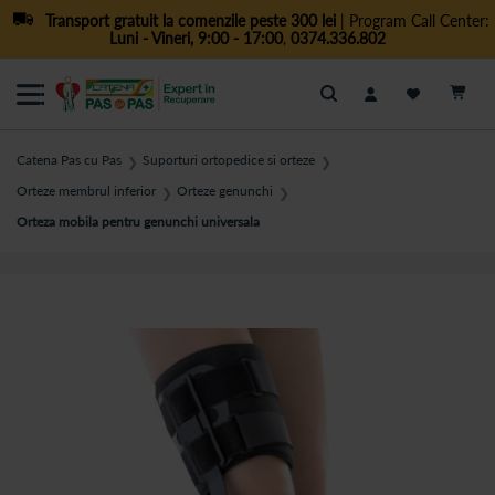
Transport gratuit la comenzile peste 300 lei
| Program Call Center:
Luni - Vineri, 9:00 - 17:00
,
0374.336.802
Cautare
Catena Pas cu Pas
Suporturi ortopedice si orteze
❯
❯
Orteze membrul inferior
Orteze genunchi
❯
❯
Orteza mobila pentru genunchi universala