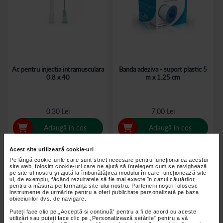
Ac pentru injectia intramusculara
Banda adeziva - suport plastic 5
0.8 x 40
m x 1.25 cm
0,30 Lei
7,00 Lei
Adaugă în coș
Adaugă în coș
Acest site utilizează cookie-uri
Pe lângă cookie-urile care sunt strict necesare pentru funcționarea acestui
site web, folosim cookie-uri care ne ajută să înțelegem cum se navighează
pe site-ul nostru și ajută la îmbunătățirea modului în care funcționează site-
ul, de exemplu, făcând rezultatele să fie mai exacte în cazul căutărilor,
pentru a măsura performanța site-ului nostru. Partenerii noștri folosesc
instrumente de urmărire pentru a oferi publicitate personalizată pe baza
obiceiurilor dvs. de navigare.
Puteți face clic pe „Acceptă si continuă” pentru a fi de acord cu aceste
utilizări sau puteți face clic pe „Personalizează setările” pentru a vă