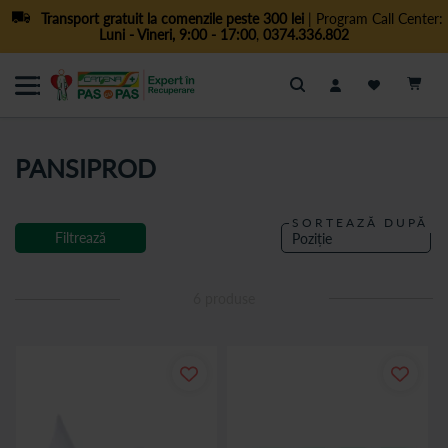
Transport gratuit la comenzile peste 300 lei
| Program Call Center:
Luni - Vineri, 9:00 - 17:00
,
0374.336.802
Cautare
PANSIPROD
SORTEAZĂ DUPĂ
Filtrează
6
produse