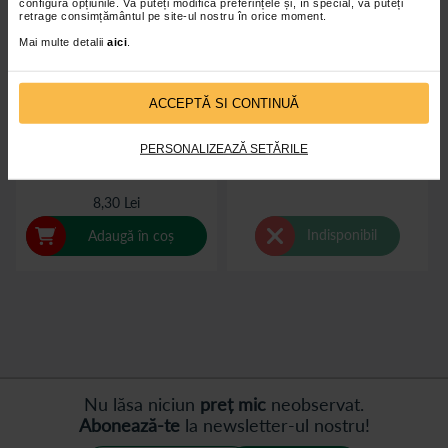
configura opțiunile. Vă puteți modifica preferințele și, în special, vă puteți
retrage consimțământul pe site-ul nostru în orice moment.
Mai multe detalii
aici
.
ACCEPTĂ SI CONTINUĂ
Banda adeziva - suport hartie 5
Bratara anti-tantari reglabila
m x 5 cm
PERSONALIZEAZĂ SETĂRILE
8,30 Lei
Indisponibil
Adaugă în coș
Nu lăsa niciun
preț mic
neobservat.
Abonează-te
la newsletter-ul nostru!