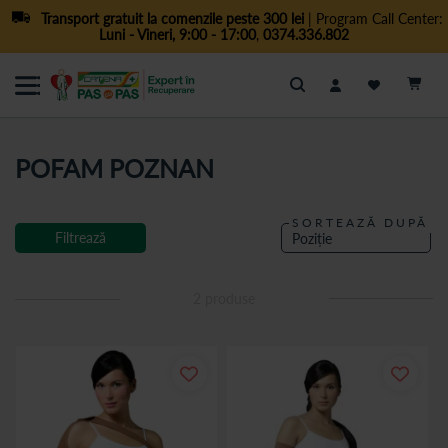
Transport gratuit la comenzile peste 300 lei
| Program Call Center:
Luni - Vineri, 9:00 - 17:00
,
0374.336.802
Cautare
POFAM POZNAN
SORTEAZĂ DUPĂ
Filtrează
2
produse