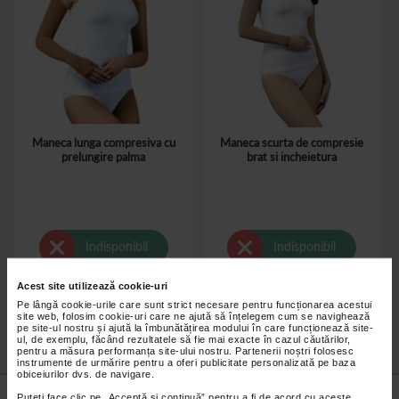
Maneca lunga compresiva cu
Maneca scurta de compresie
prelungire palma
brat si incheietura
Indisponibil
Indisponibil
Acest site utilizează cookie-uri
Pe lângă cookie-urile care sunt strict necesare pentru funcționarea acestui
site web, folosim cookie-uri care ne ajută să înțelegem cum se navighează
pe site-ul nostru și ajută la îmbunătățirea modului în care funcționează site-
ul, de exemplu, făcând rezultatele să fie mai exacte în cazul căutărilor,
pentru a măsura performanța site-ului nostru. Partenerii noștri folosesc
instrumente de urmărire pentru a oferi publicitate personalizată pe baza
obiceiurilor dvs. de navigare.
Nu lăsa niciun
preț mic
neobservat.
Puteți face clic pe „Acceptă si continuă” pentru a fi de acord cu aceste