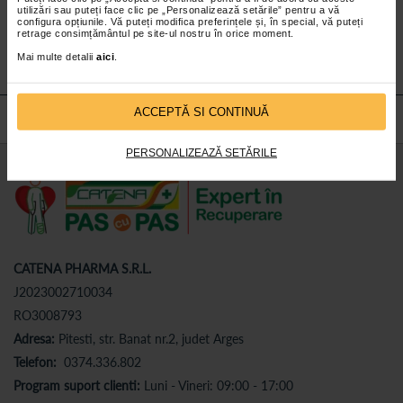
utilizări sau puteți face clic pe „Personalizează setările” pentru a vă
Abonează-te
la newsletter-ul nostru!
configura opțiunile. Vă puteți modifica preferințele și, în special, vă puteți
retrage consimțământul pe site-ul nostru în orice moment.
Abonare
Mai multe detalii
aici
.
ACCEPTĂ SI CONTINUĂ
PERSONALIZEAZĂ SETĂRILE
CATENA PHARMA S.R.L.
J2023002710034
RO3008793
Adresa:
Pitesti, str. Banat nr.2, judet Arges
Telefon:
0374.336.802
Program suport clienti:
Luni - Vineri: 09:00 - 17:00