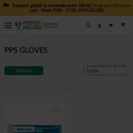
Transport gratuit la comenzile peste 300 lei
| Program Call Center:
Luni - Vineri, 9:00 - 17:00
,
0374.336.802
Cautare
PPS GLOVES
SORTEAZĂ DUPĂ
Filtrează
1
produs