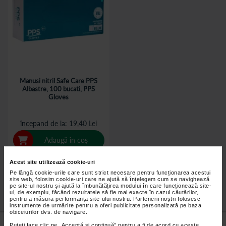
Manusi nitril Safe Care PPS
Albastre, 100 bucati, PPS
Gloves
începand de la
19,40 Lei
Adaugă în coș
Acest site utilizează cookie-uri
Pe lângă cookie-urile care sunt strict necesare pentru funcționarea acestui
site web, folosim cookie-uri care ne ajută să înțelegem cum se navighează
pe site-ul nostru și ajută la îmbunătățirea modului în care funcționează site-
ul, de exemplu, făcând rezultatele să fie mai exacte în cazul căutărilor,
pentru a măsura performanța site-ului nostru. Partenerii noștri folosesc
instrumente de urmărire pentru a oferi publicitate personalizată pe baza
obiceiurilor dvs. de navigare.
Nu lăsa niciun
preț mic
neobservat.
Puteți face clic pe „Acceptă si continuă” pentru a fi de acord cu aceste