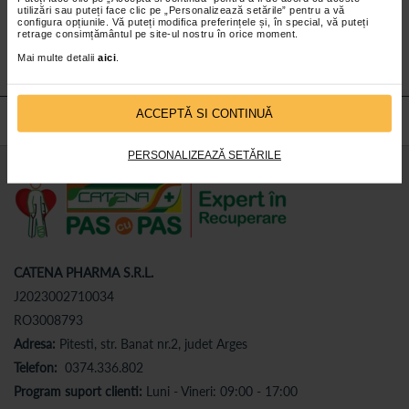
utilizări sau puteți face clic pe „Personalizează setările” pentru a vă
Abonează-te
la newsletter-ul nostru!
configura opțiunile. Vă puteți modifica preferințele și, în special, vă puteți
retrage consimțământul pe site-ul nostru în orice moment.
Abonare
Mai multe detalii
aici
.
ACCEPTĂ SI CONTINUĂ
PERSONALIZEAZĂ SETĂRILE
CATENA PHARMA S.R.L.
J2023002710034
RO3008793
Adresa:
Pitesti, str. Banat nr.2, judet Arges
Telefon:
0374.336.802
Program suport clienti:
Luni - Vineri: 09:00 - 17:00