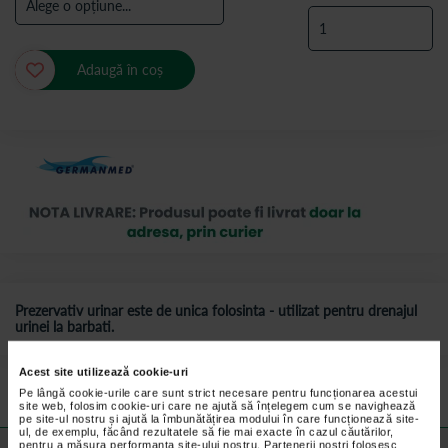
Adaugă în coș
Prezervativ urinar este de unica folosinta - utilizat pentru drenajul
urinei la barbati.
Preturile si promotiile afisate pe site in dreptul fiecarui produs sunt
Acest site utilizează cookie-uri
valabile pentru comenzile efectuate online.
Pe lângă cookie-urile care sunt strict necesare pentru funcționarea acestui
site web, folosim cookie-uri care ne ajută să înțelegem cum se navighează
pe site-ul nostru și ajută la îmbunătățirea modului în care funcționează site-
ul, de exemplu, făcând rezultatele să fie mai exacte în cazul căutărilor,
pentru a măsura performanța site-ului nostru. Partenerii noștri folosesc