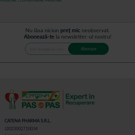
Nu lăsa niciun
preț mic
neobservat.
Abonează-te
la newsletter-ul nostru!
Abonare
CATENA PHARMA S.R.L.
J2023002710034