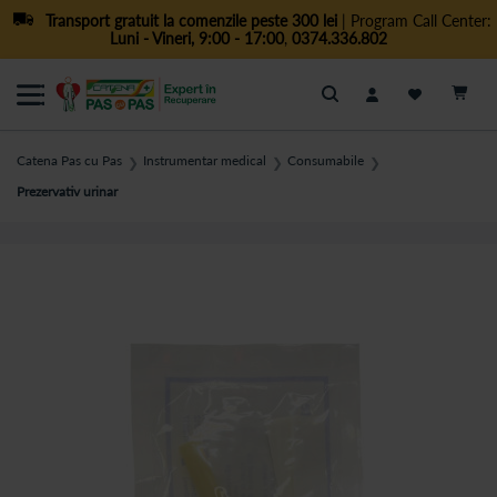
Transport gratuit la comenzile peste 300 lei
| Program Call Center:
Luni - Vineri, 9:00 - 17:00
,
0374.336.802
Cautare
Catena Pas cu Pas
Instrumentar medical
Consumabile
❯
❯
❯
Prezervativ urinar