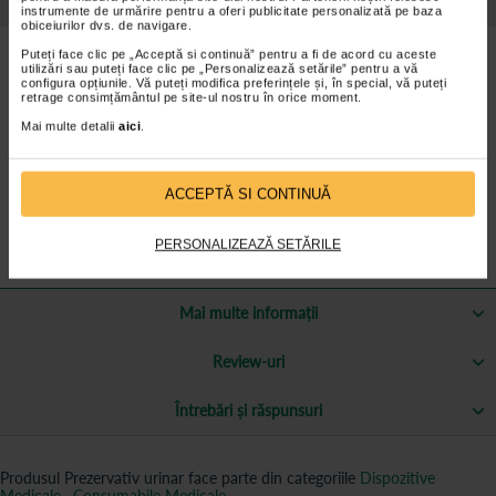
Detalii despre produs
instrumente de urmărire pentru a oferi publicitate personalizată pe baza
obiceiurilor dvs. de navigare.
Prezervativ urinar confectionat din latex si este steril.
Puteți face clic pe „Acceptă si continuă” pentru a fi de acord cu aceste
utilizări sau puteți face clic pe „Personalizează setările” pentru a vă
Prezervativul urinar se recomanda pentru a stabili legatura cu
configura opțiunile. Vă puteți modifica preferințele și, în special, vă puteți
punga urinara.
retrage consimțământul pe site-ul nostru în orice moment.
Mai multe detalii
aici
.
Pentru aplicare pozitionati prezervativul pe glandul penisului si
derulati mansonul de latex pe toata lungimea acestuia.
Atasati apoi capatul distal la tubul de drenaj al pungii urinare.
ACCEPTĂ SI CONTINUĂ
PERSONALIZEAZĂ SETĂRILE
Mai multe informații
Review-uri
Întrebări și răspunsuri
Produsul Prezervativ urinar face parte din categoriile
Dispozitive
Medicale
,
Consumabile Medicale