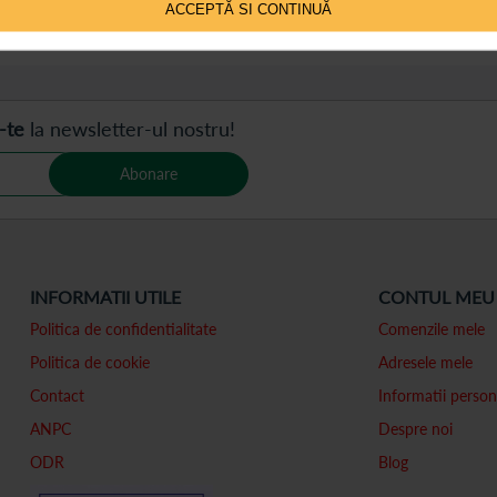
ACCEPTĂ SI CONTINUĂ
 pe pagină
-te
la newsletter-ul nostru!
Abonare
INFORMATII UTILE
CONTUL MEU
Politica de confidentialitate
Comenzile mele
Politica de cookie
Adresele mele
Contact
Informatii person
ANPC
Despre noi
ODR
Blog