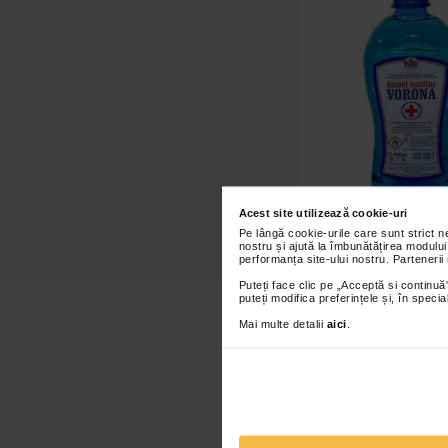
Acest site utilizează cookie-uri
Pe lângă cookie-urile care sunt strict 
Alcool sanitar Vorona 
nostru și ajută la îmbunătățirea modului
performanța site-ului nostru. Partenerii
Puteți face clic pe „Acceptă si continuă”
puteți modifica preferințele și, în spec
7,60 Lei
Mai multe detalii
aici
.
Adaugă în