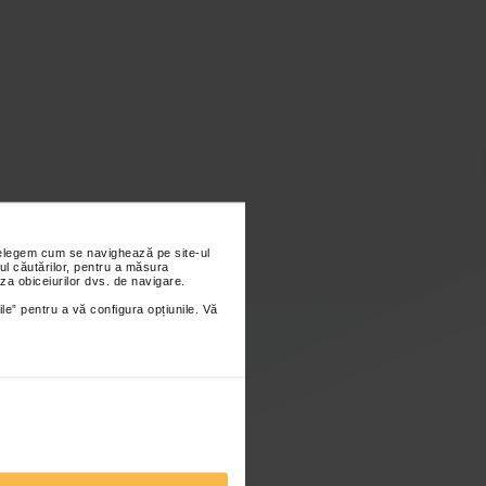
nțelegem cum se navighează pe site-ul
ul căutărilor, pentru a măsura
za obiceiurilor dvs. de navigare.
ile” pentru a vă configura opțiunile. Vă