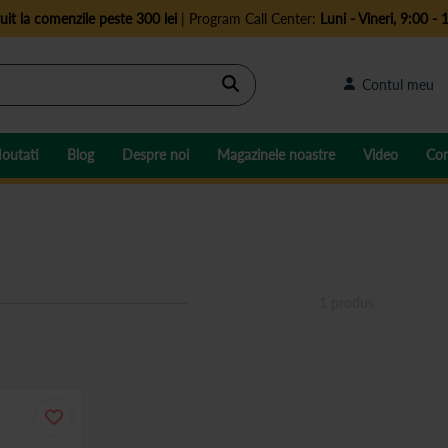
uit la comenzile peste 300 lei
| Program Call Center:
Luni - Vineri, 9:00 - 
Cautare
Contul meu
outati
Blog
Despre noi
Magazinele noastre
Video
Con
1
produs