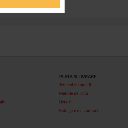
PLATA SI LIVRARE
Termeni si conditii
Metode de plata
ale
Livrare
Retragere din contract