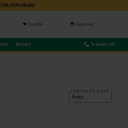
17:00
,
0374.336.802
Favorite
tact
Branduri
Te sunăm noi!
SORTEAZĂ DUPĂ