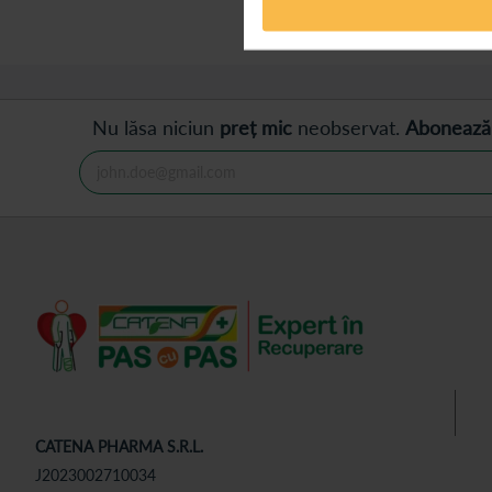
Afișează
produse
Nu lăsa niciun
preț mic
neobservat.
Abonează
CATENA PHARMA S.R.L.
J2023002710034