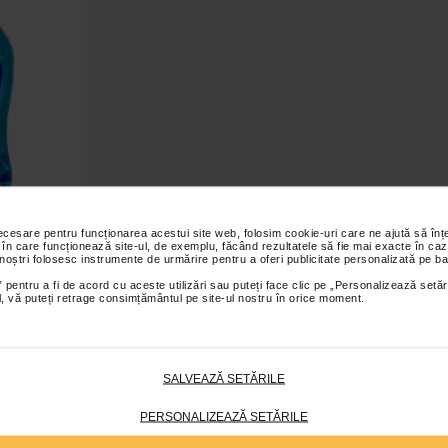
necesare pentru funcționarea acestui site web, folosim cookie-uri care ne ajută să î
70% x 0,5 l
 în care funcționează site-ul, de exemplu, făcând rezultatele să fie mai exacte în caz
 noștri folosesc instrumente de urmărire pentru a oferi publicitate personalizată pe ba
 pentru a fi de acord cu aceste utilizări sau puteți face clic pe „Personalizează setăr
ial, vă puteți retrage consimțământul pe site-ul nostru în orice moment.
 coș
SALVEAZĂ SETĂRILE
PERSONALIZEAZĂ SETĂRILE