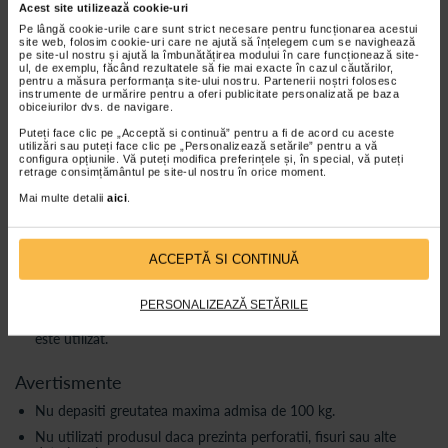
Acest site utilizează cookie-uri
Verificati umflarea corespunzatoare a tuburilor inainte de
utilizare.
Pe lângă cookie-urile care sunt strict necesare pentru funcționarea acestui
site web, folosim cookie-uri care ne ajută să înțelegem cum se navighează
Utilizati produsul numai conform instructiunilor de montare si
pe site-ul nostru și ajută la îmbunătățirea modului în care funcționează site-
ul, de exemplu, făcând rezultatele să fie mai exacte în cazul căutărilor,
utilizare.
pentru a măsura performanța site-ului nostru. Partenerii noștri folosesc
instrumente de urmărire pentru a oferi publicitate personalizată pe baza
Verificati periodic functionarea sistemului si integritatea
obiceiurilor dvs. de navigare.
tuburilor.
Puteți face clic pe „Acceptă si continuă” pentru a fi de acord cu aceste
utilizări sau puteți face clic pe „Personalizează setările” pentru a vă
Intretinere
configura opțiunile. Vă puteți modifica preferințele și, în special, vă puteți
retrage consimțământul pe site-ul nostru în orice moment.
Curatarea se realizeaza cu o carpa moale si detergent neagresiv.
Mai multe detalii
aici
.
Nu utilizati solventi, substante abrazive sau produse care pot
deteriora materialul.
Verificati periodic tuburile si conexiunile pentru identificarea
ACCEPTĂ SI CONTINUĂ
eventualelor deteriorari.
Inlocuiti componentele deteriorate numai cu piese compatibile.
PERSONALIZEAZĂ SETĂRILE
Depozitati produsul intr-un loc uscat si curat atunci cand nu
este utilizat.
Avertismente
Nu depasiti greutatea maxima admisa de 100 kg.
Nu utilizati produsul daca prezinta perforatii, fisuri sau alte