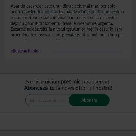
Aparitia escarelor este unul dintre cele mai mari pericole
pentru pacientii imobilizati la pat. Masurile pentru prevenirea
escarelor trebuie luate imediat, iar in cazul in care acestea
deja au aparut, tratamentul trebuie inceput de urgenta.
Escarele se dezvolta la nivelul tesuturilor moi in cazul in care
proeminentele osoase sunt presate pentru mai mult timp pe
o suprafata externa. Umiditatea epidermei, temperatura
corpului, varsta inaintata, paralizia sau o stare de sanatate
citește articolul
precara, sunt factori care pot duce la aparitia escarelor de
decubit.
Nu lăsa niciun
preț mic
neobservat.
Abonează-te
la newsletter-ul nostru!
Abonare