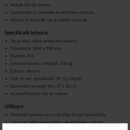
Include tub de rezerva
Compatibila cu sistemele de actionare dedicate
Utilizare la domiciliu sau in unitati medicale
Specificatii tehnice
Tip produs: saltea antiescara tubulara
Dimensiuni: 2000 x 980 mm
Material: PVC
Greutate maxima utilizator: 100 kg
Culoare: albastru
Ciclu de aer: aproximativ 10–12 minute
Dimensiuni ambalaj: 46 x 37 x 30 cm
Accesorii incluse: tub de rezerva
Utilizare
Amplasati salteaua pe o suprafata de pat compatibila.
Conectati salteaua la unitatea de actionare conform
instructiunilor producatorului.