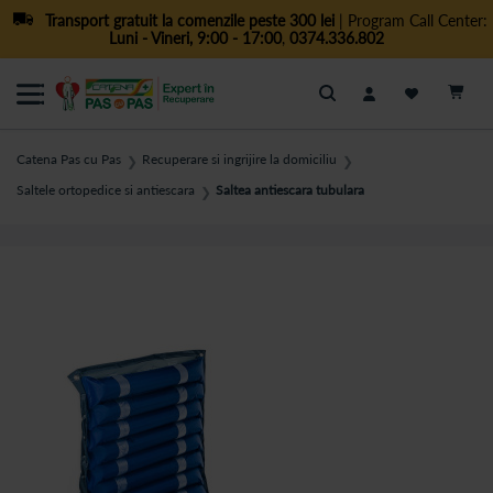
Transport gratuit la comenzile peste 300 lei
| Program Call Center:
Luni - Vineri, 9:00 - 17:00
,
0374.336.802
Cautare
Catena Pas cu Pas
Recuperare si ingrijire la domiciliu
❯
❯
Saltele ortopedice si antiescara
Saltea antiescara tubulara
❯