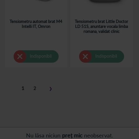
Tensiometru automat brat M4
Tensiometru brat Little Doctor
Intelli IT, Omron
LD 51S, anuntare vocala limba
romana, validat clinic
Indisponibil
Indisponibil
Pagina
în
1
Pagina
2
❯
acest
Pagina
Pasul
moment
următor
cititi
pagina
Nu lăsa niciun
preț mic
neobservat.