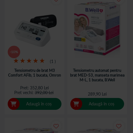
-10%
Rating:
1
100%
Tensiometru de brat M3
Tensiometru automat pentru
Comfort AFib, 1 bucata, Omron
brat MED-53, manseta marimea
M-L, 1 bucata, B.Well
Pret
352,80 Lei
Pret vechi
392,00 Lei
289,90 Lei
Adaugă în coș
Adaugă în coș