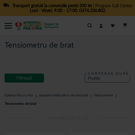
Transport gratuit la comenzile peste 300 lei
| Program Call Center:
Luni - Vineri, 9:00 - 17:00
,
0374.336.802
Cautare
Tensiometru de brat
SORTEAZĂ DUPĂ
Filtrează
Catena Pas cu Pas
Aparate medicale si de masurat
Tensiometre
❯
❯
❯
Tensiometru de brat
Articolele
1
-
20
din
33