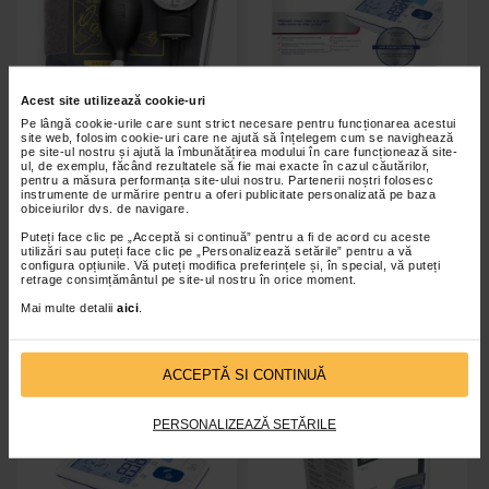
Acest site utilizează cookie-uri
Pe lângă cookie-urile care sunt strict necesare pentru funcționarea acestui
site web, folosim cookie-uri care ne ajută să înțelegem cum se navighează
pe site-ul nostru și ajută la îmbunătățirea modului în care funcționează site-
Tensiometru mecanic Little
Veroval Duo Control
ul, de exemplu, făcând rezultatele să fie mai exacte în cazul căutărilor,
pentru a măsura performanța site-ului nostru. Partenerii noștri folosesc
Doctor LD 71, stetoscop inclus,
tensiometru automat brat
instrumente de urmărire pentru a oferi publicitate personalizată pe baza
husa de transport
obiceiurilor dvs. de navigare.
Puteți face clic pe „Acceptă si continuă” pentru a fi de acord cu aceste
utilizări sau puteți face clic pe „Personalizează setările” pentru a vă
95,00 Lei
367,40 Lei
configura opțiunile. Vă puteți modifica preferințele și, în special, vă puteți
retrage consimțământul pe site-ul nostru în orice moment.
Adaugă în coș
Adaugă în coș
Mai multe detalii
aici
.
ACCEPTĂ SI CONTINUĂ
PERSONALIZEAZĂ SETĂRILE