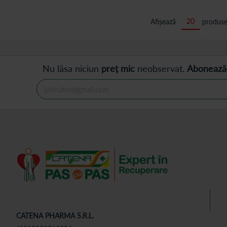
Afișează
produse
Nu lăsa niciun
preț mic
neobservat.
Abonează
CATENA PHARMA S.R.L.