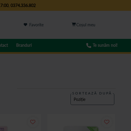
17:00
,
0374.336.802
Favorite
tact
Branduri
Te sunăm noi!
SORTEAZĂ DUPĂ