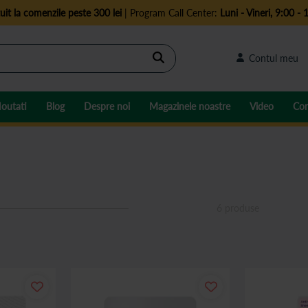
uit la comenzile peste 300 lei
| Program Call Center:
Luni - Vineri, 9:00 - 
Cautare
Contul meu
outati
Blog
Despre noi
Magazinele noastre
Video
Con
6
produse