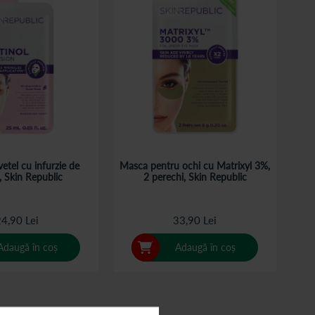
etel cu infurzie de
Masca pentru ochi cu Matrixyl 3%,
l, Skin Republic
2 perechi, Skin Republic
4,90 Lei
33,90 Lei
Adaugă în coș
Adaugă în coș