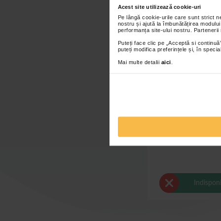
Acest site utilizează cookie-uri
Pe lângă cookie-urile care sunt strict 
nostru și ajută la îmbunătățirea modului
performanța site-ului nostru. Partenerii
Puteți face clic pe „Acceptă si continuă”
puteți modifica preferințele și, în spec
Mai multe detalii
aici
.
Masca servetel oxigen
glicolic, Skin Re
Indisponi