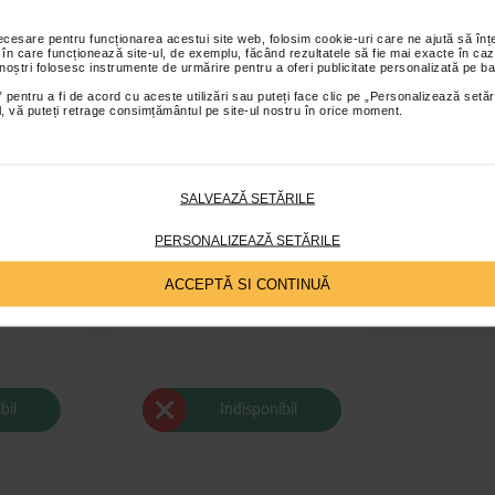
necesare pentru funcționarea acestui site web, folosim cookie-uri care ne ajută să î
 în care funcționează site-ul, de exemplu, făcând rezultatele să fie mai exacte în caz
 noștri folosesc instrumente de urmărire pentru a oferi publicitate personalizată pe ba
 pentru a fi de acord cu aceste utilizări sau puteți face clic pe „Personalizează setăr
ial, vă puteți retrage consimțământul pe site-ul nostru în orice moment.
SALVEAZĂ SETĂRILE
PERSONALIZEAZĂ SETĂRILE
anta cu acid
Masca servetel cu 2% niacinamide,
ACCEPTĂ SI CONTINUĂ
public
Skin Republic
bil
Indisponibil