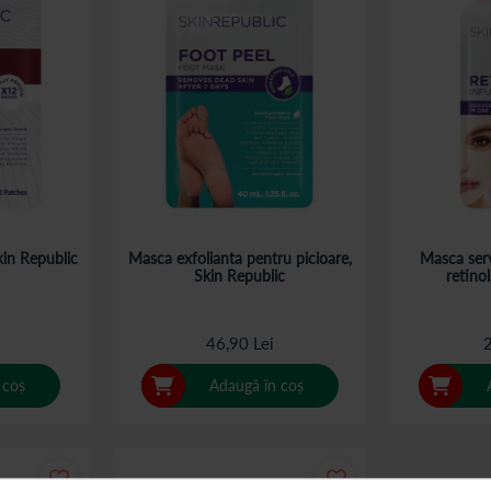
Skin Republic
Masca exfolianta pentru picioare,
Masca serv
Skin Republic
retino
46,90 Lei
2
 coș
Adaugă în coș