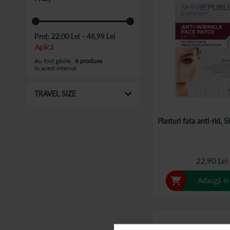
Preț:
22,00 Lei
-
46,99 Lei
Aplică
Au fost găsite:
6 produse
în acest interval
TRAVEL SIZE
Plasturi fata anti-rid, 
22,90 Lei
Adaugă în