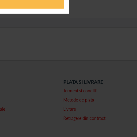
PLATA SI LIVRARE
Termeni si conditii
Metode de plata
ale
Livrare
Retragere din contract