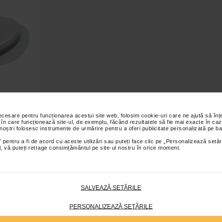
necesare pentru funcționarea acestui site web, folosim cookie-uri care ne ajută să î
 continua
 în care funcționează site-ul, de exemplu, făcând rezultatele să fie mai exacte în caz
 Tag
 noștri folosesc instrumente de urmărire pentru a oferi publicitate personalizată pe ba
 pentru a fi de acord cu aceste utilizări sau puteți face clic pe „Personalizează setăr
ial, vă puteți retrage consimțământul pe site-ul nostru în orice moment.
bil
SALVEAZĂ SETĂRILE
PERSONALIZEAZĂ SETĂRILE