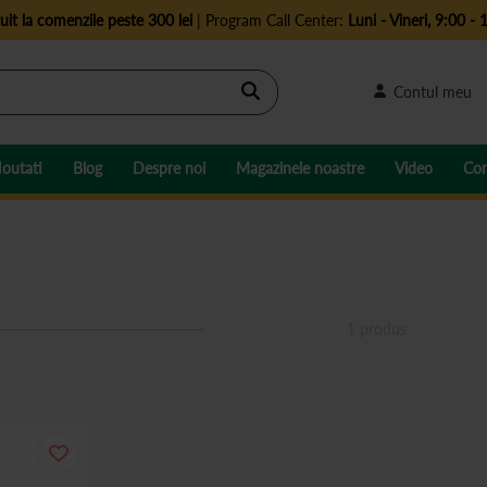
uit la comenzile peste 300 lei
| Program Call Center:
Luni - Vineri, 9:00 - 
Cautare
Contul meu
outati
Blog
Despre noi
Magazinele noastre
Video
Con
1
produs