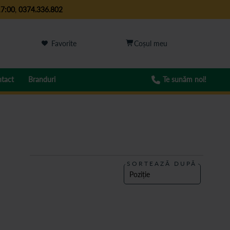
17:00
,
0374.336.802
Favorite
tact
Branduri
Te sunăm noi!
SORTEAZĂ DUPĂ