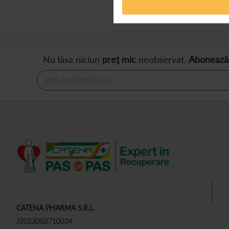
Afișează
produse
Nu lăsa niciun
preț mic
neobservat.
Abonează
CATENA PHARMA S.R.L.
J2023002710034