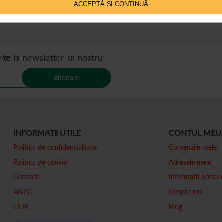
ACCEPTĂ SI CONTINUĂ
 pe pagină
-te
la newsletter-ul nostru!
Abonare
INFORMATII UTILE
CONTUL MEU
Politica de confidentialitate
Comenzile mele
Politica de cookie
Adresele mele
Contact
Informatii person
ANPC
Despre noi
ODR
Blog