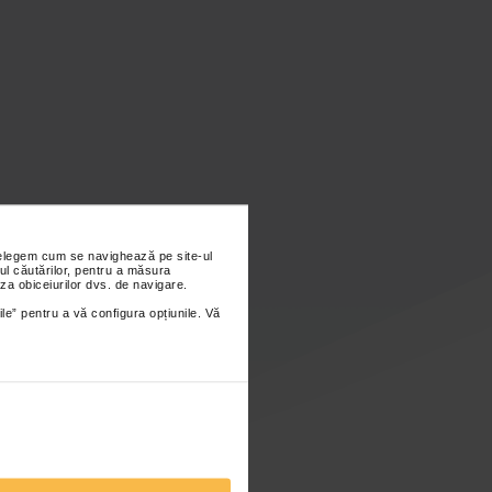
nțelegem cum se navighează pe site-ul
ul căutărilor, pentru a măsura
za obiceiurilor dvs. de navigare.
ile” pentru a vă configura opțiunile. Vă