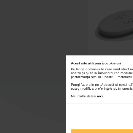
Acest site utilizează cookie-uri
Pe lângă cookie-urile care sunt strict 
Senzor monitorizare
nostru și ajută la îmbunătățirea modului
glicemie, Syai
performanța site-ului nostru. Partenerii
Puteți face clic pe „Acceptă si continuă”
puteți modifica preferințele și, în spec
Mai multe detalii
aici
.
Indisponi