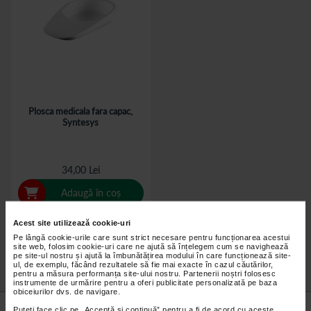
Plosca medicala fara capac,
Syntesys
34,00 Lei
Adaugă în coș
Acest site utilizează cookie-uri
Pe lângă cookie-urile care sunt strict necesare pentru funcționarea acestui
site web, folosim cookie-uri care ne ajută să înțelegem cum se navighează
pe site-ul nostru și ajută la îmbunătățirea modului în care funcționează site-
ul, de exemplu, făcând rezultatele să fie mai exacte în cazul căutărilor,
pentru a măsura performanța site-ului nostru. Partenerii noștri folosesc
instrumente de urmărire pentru a oferi publicitate personalizată pe baza
obiceiurilor dvs. de navigare.
Nu lăsa niciun
preț mic
neobservat.
Puteți face clic pe „Acceptă si continuă” pentru a fi de acord cu aceste