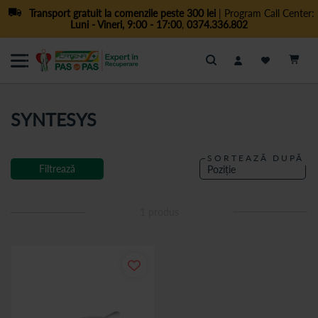
Transport gratuit la comenzile peste 300 lei
| Program Call Center:
Luni - Vineri, 9:00 - 17:00
,
0374.336.802
Cautare
SYNTESYS
SORTEAZĂ DUPĂ
Filtrează
1
produs