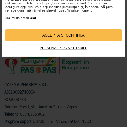
utilizări sau puteți face clic pe „Personalizează setările” pentru a vă
Abonează-te
la newsletter-ul nostru!
configura opțiunile. Vă puteți modifica preferințele și, în special, vă puteți
retrage consimțământul pe site-ul nostru în orice moment.
Abonare
Mai multe detalii
aici
.
ACCEPTĂ SI CONTINUĂ
PERSONALIZEAZĂ SETĂRILE
CATENA PHARMA S.R.L.
J2023002710034
RO3008793
Adresa:
Pitesti, str. Banat nr.2, judet Arges
Telefon:
0374.336.802
Program suport clienti:
Luni - Vineri: 09:00 - 17:00