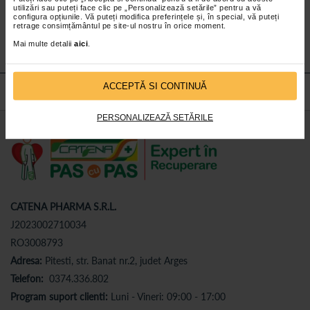
utilizări sau puteți face clic pe „Personalizează setările” pentru a vă
Abonează-te
la newsletter-ul nostru!
configura opțiunile. Vă puteți modifica preferințele și, în special, vă puteți
retrage consimțământul pe site-ul nostru în orice moment.
Abonare
Mai multe detalii
aici
.
ACCEPTĂ SI CONTINUĂ
PERSONALIZEAZĂ SETĂRILE
CATENA PHARMA S.R.L.
J2023002710034
RO3008793
Adresa:
Pitesti, str. Banat nr.2, judet Arges
Telefon:
0374.336.802
Program suport clienti:
Luni - Vineri: 09:00 - 17:00