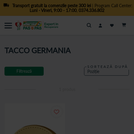
Transport gratuit la comenzile peste 300 lei
| Program Call Center:
Luni - Vineri, 9:00 - 17:00
,
0374.336.802
Cautare
TACCO GERMANIA
SORTEAZĂ DUPĂ
Filtrează
1
produs