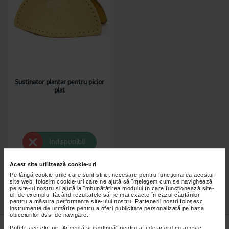
Sustinator plantar pentru picior
plat
Indisponibil
Acest site utilizează cookie-uri
Pe lângă cookie-urile care sunt strict necesare pentru funcționarea acestui
site web, folosim cookie-uri care ne ajută să înțelegem cum se navighează
pe site-ul nostru și ajută la îmbunătățirea modului în care funcționează site-
ul, de exemplu, făcând rezultatele să fie mai exacte în cazul căutărilor,
pentru a măsura performanța site-ului nostru. Partenerii noștri folosesc
instrumente de urmărire pentru a oferi publicitate personalizată pe baza
obiceiurilor dvs. de navigare.
Nu lăsa niciun
preț mic
neobservat.
Puteți face clic pe „Acceptă si continuă” pentru a fi de acord cu aceste