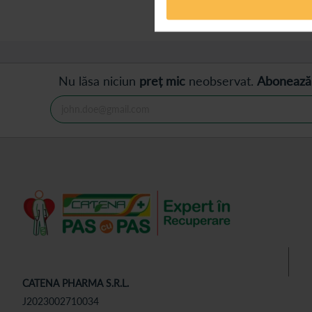
Afișează
produse
Nu lăsa niciun
preț mic
neobservat.
Abonează
CATENA PHARMA S.R.L.
J2023002710034