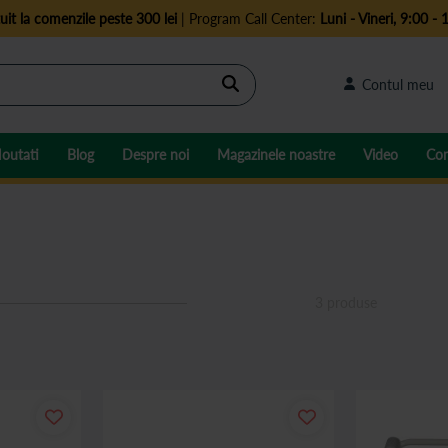
uit la comenzile peste 300 lei
| Program Call Center:
Luni - Vineri, 9:00 - 
Cautare
Contul meu
outati
Blog
Despre noi
Magazinele noastre
Video
Con
3
produse