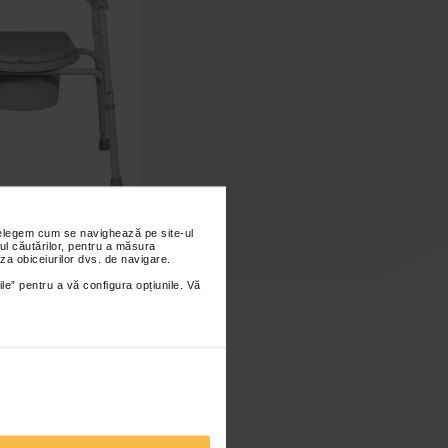
nțelegem cum se navighează pe site-ul
oaleta fix din otel
ul căutărilor, pentru a măsura
BME668
za obiceiurilor dvs. de navigare.
ile” pentru a vă configura opțiunile. Vă
Indisponibil