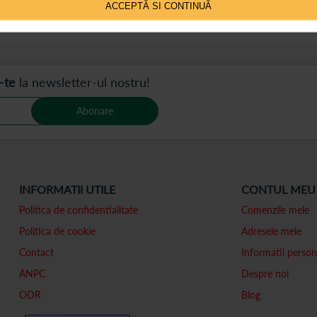
ACCEPTĂ SI CONTINUĂ
 pe pagină
-te
la newsletter-ul nostru!
Abonare
INFORMATII UTILE
CONTUL MEU
Politica de confidentialitate
Comenzile mele
Politica de cookie
Adresele mele
Contact
Informatii person
ANPC
Despre noi
ODR
Blog