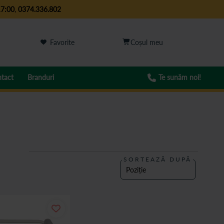
17:00
,
0374.336.802
Favorite
tact
Branduri
Te sunăm noi!
SORTEAZĂ DUPĂ