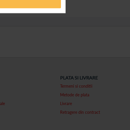
PLATA SI LIVRARE
Termeni si conditii
Metode de plata
ale
Livrare
Retragere din contract