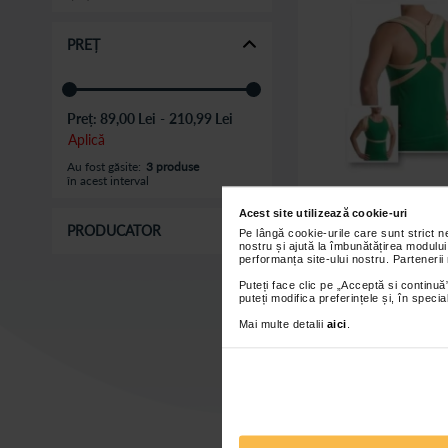
PREȚ
Preț:
89,00 Lei
-
210,99 Lei
Aplică
Au fost găsite:
3 produse
în acest interval
Acest site utilizează cookie-uri
PRODUCATOR
Pe lângă cookie-urile care sunt strict 
Orteza cervico-toraci
nostru și ajută la îmbunătățirea modului
Medtextile, Cod
performanța site-ului nostru. Partenerii
Puteți face clic pe „Acceptă si continuă”
puteți modifica preferințele și, în spec
89
începand de la
Mai multe detalii
aici
.
Adaugă în