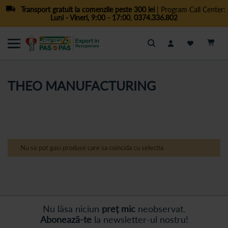
Transport gratuit la comenzile peste 300 lei
| Program Call Center:
Luni - Vineri, 9:00 - 17:00
,
0374.336.802
Cautare
THEO MANUFACTURING
Nu se pot gasi produse care sa coincida cu selectia.
Nu lăsa niciun
preț mic
neobservat.
Abonează-te
la newsletter-ul nostru!