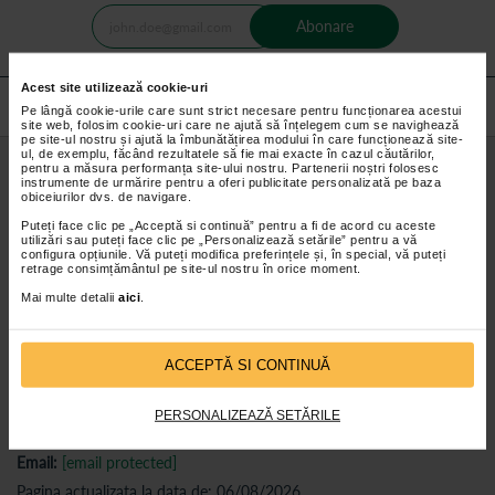
Abonare
Acest site utilizează cookie-uri
Pe lângă cookie-urile care sunt strict necesare pentru funcționarea acestui
site web, folosim cookie-uri care ne ajută să înțelegem cum se navighează
pe site-ul nostru și ajută la îmbunătățirea modului în care funcționează site-
ul, de exemplu, făcând rezultatele să fie mai exacte în cazul căutărilor,
pentru a măsura performanța site-ului nostru. Partenerii noștri folosesc
instrumente de urmărire pentru a oferi publicitate personalizată pe baza
obiceiurilor dvs. de navigare.
Puteți face clic pe „Acceptă si continuă” pentru a fi de acord cu aceste
utilizări sau puteți face clic pe „Personalizează setările” pentru a vă
configura opțiunile. Vă puteți modifica preferințele și, în special, vă puteți
retrage consimțământul pe site-ul nostru în orice moment.
CATENA PHARMA S.R.L.
Mai multe detalii
aici
.
J2023002710034
RO3008793
ACCEPTĂ SI CONTINUĂ
Adresa:
Pitesti, str. Banat nr.2, judet Arges
Telefon:
0374.336.802
PERSONALIZEAZĂ SETĂRILE
Program suport clienti:
Luni - Vineri: 09:00 - 17:00
Email:
[email protected]
Pagina actualizata la data de: 06/08/2026