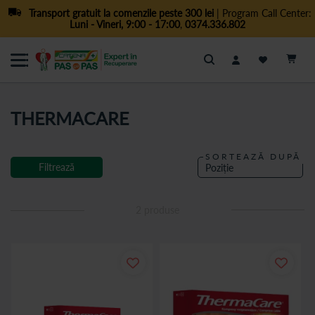
Transport gratuit la comenzile peste 300 lei
| Program Call Center:
Luni - Vineri, 9:00 - 17:00
,
0374.336.802
Cautare
THERMACARE
SORTEAZĂ DUPĂ
Filtrează
2
produse