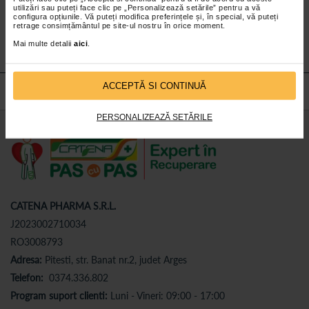
utilizări sau puteți face clic pe „Personalizează setările” pentru a vă
Abonează-te
la newsletter-ul nostru!
configura opțiunile. Vă puteți modifica preferințele și, în special, vă puteți
retrage consimțământul pe site-ul nostru în orice moment.
Abonare
Mai multe detalii
aici
.
ACCEPTĂ SI CONTINUĂ
PERSONALIZEAZĂ SETĂRILE
CATENA PHARMA S.R.L.
J2023002710034
RO3008793
Adresa:
Pitesti, str. Banat nr.2, judet Arges
Telefon:
0374.336.802
Program suport clienti:
Luni - Vineri: 09:00 - 17:00