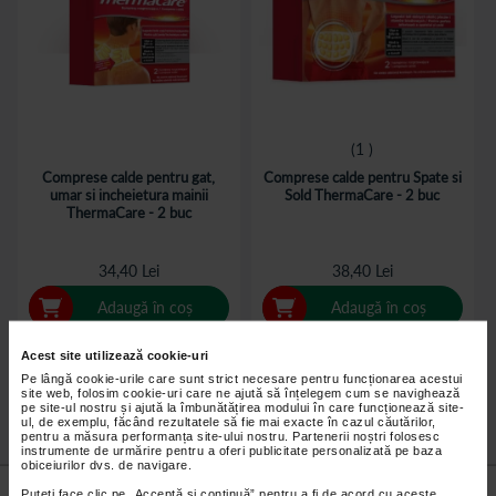
1
Comprese calde pentru gat,
Comprese calde pentru Spate si
umar si incheietura mainii
Sold ThermaCare - 2 buc
ThermaCare - 2 buc
34,40 Lei
38,40 Lei
Adaugă în coș
Adaugă în coș
Acest site utilizează cookie-uri
Pe lângă cookie-urile care sunt strict necesare pentru funcționarea acestui
site web, folosim cookie-uri care ne ajută să înțelegem cum se navighează
pe site-ul nostru și ajută la îmbunătățirea modului în care funcționează site-
ul, de exemplu, făcând rezultatele să fie mai exacte în cazul căutărilor,
pentru a măsura performanța site-ului nostru. Partenerii noștri folosesc
instrumente de urmărire pentru a oferi publicitate personalizată pe baza
obiceiurilor dvs. de navigare.
Nu lăsa niciun
preț mic
neobservat.
Puteți face clic pe „Acceptă si continuă” pentru a fi de acord cu aceste