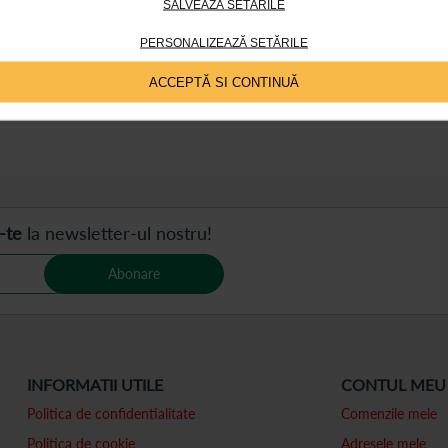
SALVEAZĂ SETĂRILE
PERSONALIZEAZĂ SETĂRILE
 pe pagină
ACCEPTĂ SI CONTINUĂ
-te
la newsletter-ul nostru!
Abonare
INFORMATII UTILE
CONTUL MEU
Politica de confidentialitate
Comenzile mele
Politica de cookie
Adresele mele