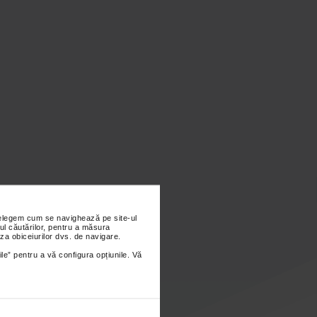
nțelegem cum se navighează pe site-ul
ul căutărilor, pentru a măsura
za obiceiurilor dvs. de navigare.
ile” pentru a vă configura opțiunile. Vă