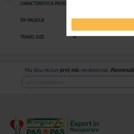
CARACTERISTICA PRODUS
Afișează
produse
TIP PRODUS
TRAVEL SIZE
Nu lăsa niciun
preț mic
neobservat.
Abonează