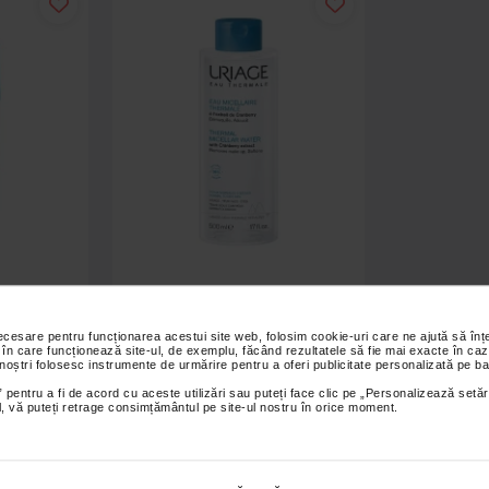
-on delicat
URIAGE Apa Micelara Termala PNS
50ml
(ten normal-uscat), 500ml
necesare pentru funcționarea acestui site web, folosim cookie-uri care ne ajută să î
 în care funcționează site-ul, de exemplu, făcând rezultatele să fie mai exacte în caz
 noștri folosesc instrumente de urmărire pentru a oferi publicitate personalizată pe ba
74,40 Lei
 pentru a fi de acord cu aceste utilizări sau puteți face clic pe „Personalizează setăr
ial, vă puteți retrage consimțământul pe site-ul nostru în orice moment.
 coș
Adaugă în coș