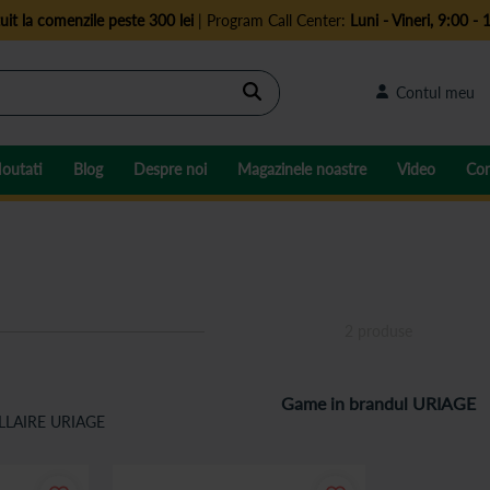
uit la comenzile peste 300 lei
| Program Call Center:
Luni - Vineri, 9:00 - 
Cautare
Contul meu
outati
Blog
Despre noi
Magazinele noastre
Video
Con
2
produse
Game in brandul URIAGE
LLAIRE URIAGE