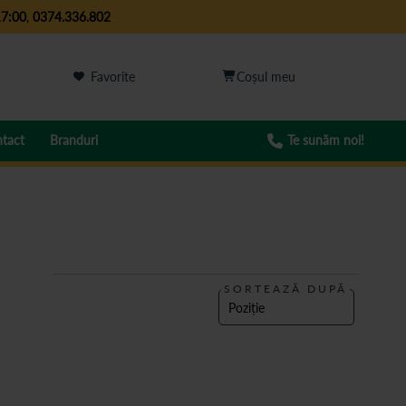
17:00
,
0374.336.802
Favorite
tact
Branduri
Te sunăm noi!
SORTEAZĂ DUPĂ