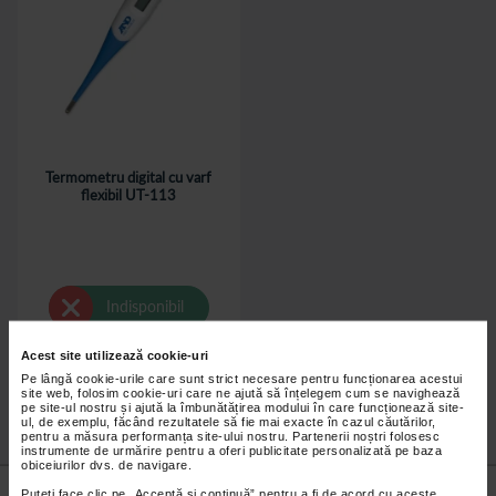
Termometru digital cu varf
flexibil UT-113
Indisponibil
Acest site utilizează cookie-uri
Pe lângă cookie-urile care sunt strict necesare pentru funcționarea acestui
site web, folosim cookie-uri care ne ajută să înțelegem cum se navighează
pe site-ul nostru și ajută la îmbunătățirea modului în care funcționează site-
ul, de exemplu, făcând rezultatele să fie mai exacte în cazul căutărilor,
pentru a măsura performanța site-ului nostru. Partenerii noștri folosesc
instrumente de urmărire pentru a oferi publicitate personalizată pe baza
obiceiurilor dvs. de navigare.
Nu lăsa niciun
preț mic
neobservat.
Puteți face clic pe „Acceptă si continuă” pentru a fi de acord cu aceste