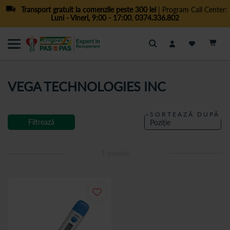
Transport gratuit la comenzile peste 300 lei
| Program Call Center:
Luni - Vineri, 9:00 - 17:00
,
0374.336.802
Cautare
VEGA TECHNOLOGIES INC
SORTEAZĂ DUPĂ
Filtrează
1
produs