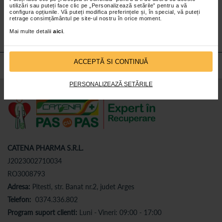
utilizări sau puteți face clic pe „Personalizează setările” pentru a vă
Abonează-te
la newsletter-ul nostru!
configura opțiunile. Vă puteți modifica preferințele și, în special, vă puteți
retrage consimțământul pe site-ul nostru în orice moment.
Abonare
Mai multe detalii
aici
.
ACCEPTĂ SI CONTINUĂ
PERSONALIZEAZĂ SETĂRILE
CATENA PHARMA S.R.L.
J2023002710034
RO3008793
Adresa:
Pitesti, str. Banat nr.2, judet Arges
Telefon:
0374.336.802
Program suport clienti:
Luni - Vineri: 09:00 - 17:00