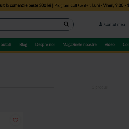
uit la comenzile peste 300 lei
| Program Call Center:
Luni - Vineri, 9:00 - 
Cautare
Contul meu
outati
Blog
Despre noi
Magazinele noastre
Video
Con
1
produs