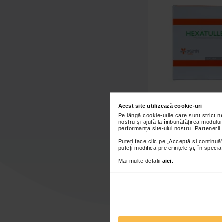
Acest site utilizează cookie-uri
Pe lângă cookie-urile care sunt strict 
Comprese cu ace
nostru și ajută la îmbunătățirea modului
Clorhexidina Hexatull
performanța site-ului nostru. Partenerii
10 buc
Puteți face clic pe „Acceptă si continuă”
puteți modifica preferințele și, în spec
Mai multe detalii
aici
.
Indisponi