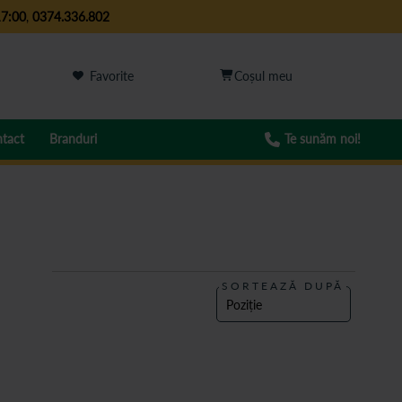
17:00
,
0374.336.802
Favorite
tact
Branduri
Te sunăm noi!
SORTEAZĂ DUPĂ