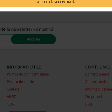
ACCEPTĂ SI CONTINUĂ
 pe pagină
-te
la newsletter-ul nostru!
Abonare
INFORMATII UTILE
CONTUL MEU
Politica de confidentialitate
Comenzile mele
Politica de cookie
Adresele mele
Contact
Informatii person
ANPC
Despre noi
ODR
Blog