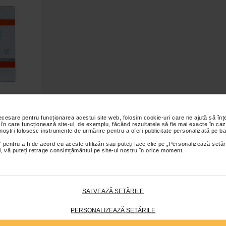
necesare pentru funcționarea acestui site web, folosim cookie-uri care ne ajută să î
tat de
 în care funcționează site-ul, de exemplu, făcând rezultatele să fie mai exacte în caz
e, 10x10cm,
 noștri folosesc instrumente de urmărire pentru a oferi publicitate personalizată pe ba
 pentru a fi de acord cu aceste utilizări sau puteți face clic pe „Personalizează setăr
ial, vă puteți retrage consimțământul pe site-ul nostru în orice moment.
bil
SALVEAZĂ SETĂRILE
PERSONALIZEAZĂ SETĂRILE