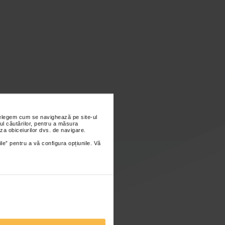
nțelegem cum se navighează pe site-ul
ul căutărilor, pentru a măsura
za obiceiurilor dvs. de navigare.
ile” pentru a vă configura opțiunile. Vă