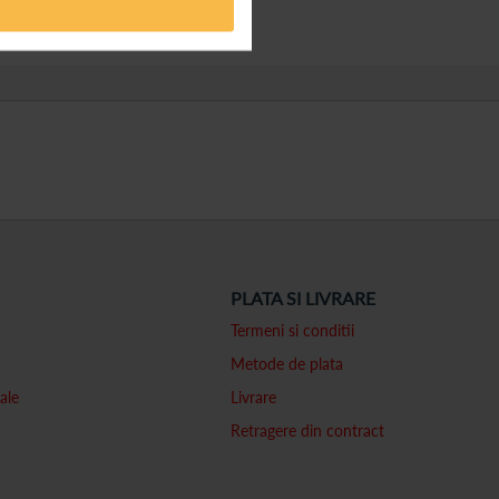
PLATA SI LIVRARE
Termeni si conditii
Metode de plata
ale
Livrare
Retragere din contract