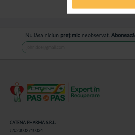
Afișează
produse
Nu lăsa niciun
preț mic
neobservat.
Abonează
CATENA PHARMA S.R.L.
J2023002710034