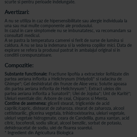
scurte si pentru perioade indelungate.
Avertizari:
A nu se utiliza in caz de hipersensibilitate sau alergie individuala la
una sau mai multe componente ale produsului.
In cazul in care simptomele nu se imbunatatesc, va recomandam sa
consultati medicul.
A se pastra la temperatura camerei si ferit de surse de lumina si
caldura. A nu se lasa la indemana si la vederea copiilor mici. Data de
expirare se refera la produsul pastrat in ambalajul original si in
conditii corespunzatoare.
Compozitie:
Substante functionale:
Fractiune lipofila a extractelor liofilizate din
partea aeriana inflorita a Helichrysum (Helydol)* si radacina de
Ghimpe*; Gel deshidratat din frunze de Aloe vera; Solutie apoasa
din partea aeriana inflorita de Helichrysum*; Extract uleios din
partea aeriana inflorita a Sunatorii*; Ulei de Jojoba*; Unt de Karitè*;
Uleiuri esentiale din: Arbore de ceai, Chiparos si Menta.
Contine de asemenea:
gliceril stearat, trigliceride de acid
caprilic/capric, distearat de zaharoza, stearat de zaharoza, alcool
cetilstearilic, glicerina vegetala, trihidroxistearina, uleiuri vegetale,
uleiuri vegetale hidrogenate, ceara de Candellila, guma xantan, acid
citric, tocoferoli, sodiu silicat, alcool benzilic, sorbat de potasiu,
dehidroacetat de sodiu, ulei de floarea soarelui.
* Ingredient din Agricultura Biologica