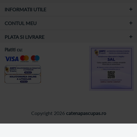
INFORMATII UTILE
CONTUL MEU
PLATA SI LIVRARE
Platiti cu:
Copyright 2026
catenapascupas.ro