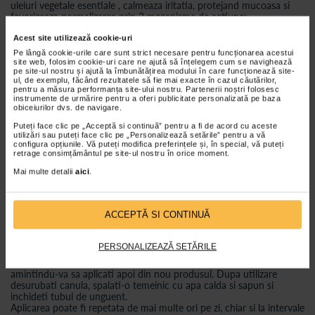
uleiuri vegetale esentiale , calmeaza iritatia, protejand mucoasa si
favorizeaza normalizarea prin 3 mecanisme de actiune:
• Mucoadeziv: adera la mucoasa formand o pelicula cu efect de
bariera care protejeaza contra contactului cu agentii iritanti;
Acest site utilizează cookie-uri
• Lubrifiant: reduce frecarea cu fecalele, protejand astfel contra
Pe lângă cookie-urile care sunt strict necesare pentru funcționarea acestui
iritatiei si congestiei perianale;
site web, folosim cookie-uri care ne ajută să înțelegem cum se navighează
pe site-ul nostru și ajută la îmbunătățirea modului în care funcționează site-
• Antioxidant: protejeaza mucoasa contra radicalilor liberi.
ul, de exemplu, făcând rezultatele să fie mai exacte în cazul căutărilor,
De asemenea, NeoFitoroid creeaza un mediu nefavorabil pentru
pentru a măsura performanța site-ului nostru. Partenerii noștri folosesc
cresterea microorganismelor, avand o ulterioara actiune protectoare
instrumente de urmărire pentru a oferi publicitate personalizată pe baza
si de reducere a pruritului. Proprietatile sale de reimprospatare ofera
obiceiurilor dvs. de navigare.
o calmare rapida a disconfortului.
Puteți face clic pe „Acceptă si continuă” pentru a fi de acord cu aceste
NeoFitoroid nu contine cortizoni si anestezici, iar datorita
utilizări sau puteți face clic pe „Personalizează setările” pentru a vă
mecanismului sau de actiune nu irita si nu usuca mucoasa.
configura opțiunile. Vă puteți modifica preferințele și, în special, vă puteți
retrage consimțământul pe site-ul nostru în orice moment.
Mod de utilizare:
Mai multe detalii
aici
.
Pentru aplicare externa, ungeti si masati delicat zona anala si
perianala.
Pentru aplicare interna, utilizati canula anorectala aferenta,
ACCEPTĂ SI CONTINUĂ
insuruband-o pe tub. Aplicati o cantitate de unguent suficienta
pentru a acoperi partea afectata.
Utilizati produsul dupa evacuare si dupa o spalare temeinica si
PERSONALIZEAZĂ SETĂRILE
delicata a zonei anale si perianale. Pentru a preveni iritatia produsa
de frecare, tratamentul poate fi efectuat inainte de evacuare,
amintindu-va sa aplicati apoi din nou produsul. Dupa utilizare
desurubati canula, spalati-o temeinic cu apa calda si sapun si
inchideti tubul de unguent.
Aplicarea poate fi repetata de mai multe ori pe zi, chiar si la intervale