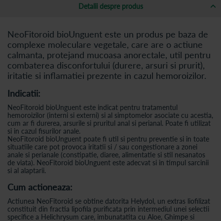
Detalii despre produs
NeoFitoroid bioUnguent este un produs pe baza de
complexe moleculare vegetale, care are o actiune
calmanta, protejand mucoasa anorectale, util pentru
combaterea disconfortului (durere, arsuri si prurit),
iritatie si inflamatiei prezente in cazul hemoroizilor.
Indicatii:
NeoFitoroid bioUnguent este indicat pentru tratamentul
hemoroizilor (interni si externi) si al simptomelor asociate cu acestia,
cum ar fi durerea, arsurile si pruritul anal si perianal. Poate fi utilizat
si in cazul fisurilor anale.
NeoFitoroid bioUnguent poate fi util si pentru preventie si in toate
situatiile care pot provoca iritatii si / sau congestionare a zonei
anale si perianale (constipatie, diaree, alimentatie si stil nesanatos
de viata). NeoFitoroid bioUnguent este adecvat si in timpul sarcinii
si al alaptarii.
Cum actioneaza:
Actiunea NeoFitoroid se obtine datorita Helydol, un extras liofilizat
constituit din fractia lipofila purificata prin intermediul unei selectii
specifice a Helichrysum care, imbunatatita cu Aloe, Ghimpe si