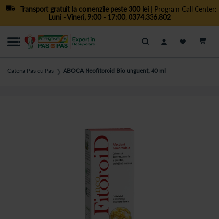
Transport gratuit la comenzile peste 300 lei
| Program Call Center:
Luni - Vineri, 9:00 - 17:00
,
0374.336.802
Cautare
Catena Pas cu Pas
ABOCA Neofitoroid Bio unguent, 40 ml
❯