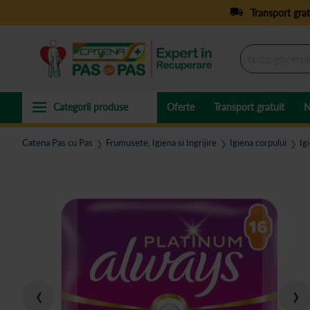
Transport grat
Oferte
Transport gratuit
N
Catena Pas cu Pas
Frumusete, Igiena si Ingrijire
Igiena corpului
Ig
❯
❯
❯