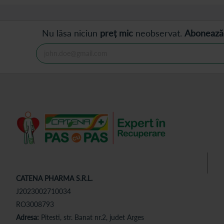
Nu lăsa niciun
preț mic
neobservat.
Abonează
CATENA PHARMA S.R.L.
J2023002710034
RO3008793
Adresa:
Pitesti, str. Banat nr.2, judet Arges