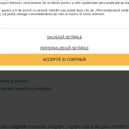
 noștri folosesc instrumente de urmărire pentru a oferi publicitate personalizată pe ba
s sunt valabile pentru comenzile efectuate online.
 pentru a fi de acord cu aceste utilizări sau puteți face clic pe „Personalizează setăr
ial, vă puteți retrage consimțământul pe site-ul nostru în orice moment.
ții
Review-uri
Întrebări și
SALVEAZĂ SETĂRILE
PERSONALIZEAZĂ SETĂRILE
gerilor si a mirosului neplacut
ACCEPTĂ SI CONTINUĂ
c sa-l acopere.
etine in interior
 bariera impotriva scurgerilor
din categoriile
Frumusete si ingrijire
,
Ingrijire corp
si din
gama ALWAYS