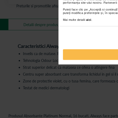
performanța site-ului nostru. Partenerii
Preturile si promotiile afisate pe site in dreptul fiecarui produ
Puteți face clic pe „Acceptă si continuă”
puteți modifica preferințele și, în spec
Mai multe detalii
aici
.
Mai multe informa
Detalii despre produs
Caracteristici Always Platinum:
Invelis ca de matase. Pana la 100% protectie impotriva scur
Tehnologia Odour Lock neutralizeaza mirosul neplacut in lo
Strat superior delicat ca matasea ce ofera o atingere fina
Centru super absorbant care transforma lichidul in gel si il r
Zone de protectie violet, cu o tusa femina, care formeaza o
Testat de medici dermatologi
Produsul Absorbante Platinum Normal, 16 bucati, Always face parte 