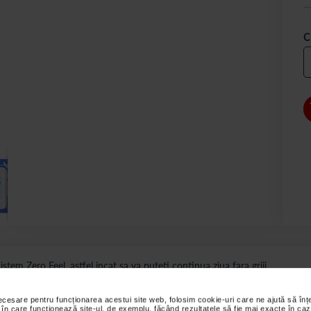
C
em Zero Feel, astfel incat sa va puteti continua ziua fara griji.
confort datorita aripilor matasoase, barierelor de protectie 3D LeakGuard
necesare pentru funcționarea acestui site web, folosim cookie-uri care ne ajută să î
 în care funcționează site-ul, de exemplu, făcând rezultatele să fie mai exacte în caz