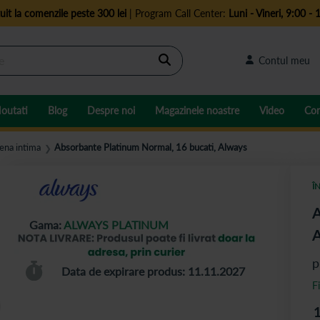
uit la comenzile peste 300 lei
| Program Call Center:
Luni - Vineri, 9:00 - 
Cautare
Contul meu
outati
Blog
Despre noi
Magazinele noastre
Video
Con
iena intima
Absorbante Platinum Normal, 16 bucati, Always
❯
Î
A
Gama:
ALWAYS PLATINUM
p
Data de expirare produs: 11.11.2027
F