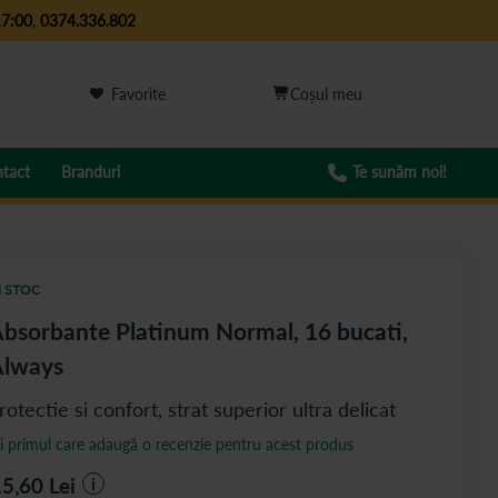
17:00
,
0374.336.802
Favorite
tact
Branduri
Te sunăm noi!
N STOC
bsorbante Platinum Normal, 16 bucati,
Always
rotectie si confort, strat superior ultra delicat
ii primul care adaugă o recenzie pentru acest produs
15,60
Lei
i