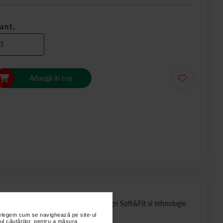
ant.
Adaugă în coș
, celor 1000 de micro-perne moi, design Soft&Fit si tehnologie
nțelegem cum se navighează pe site-ul
ul căutărilor, pentru a măsura