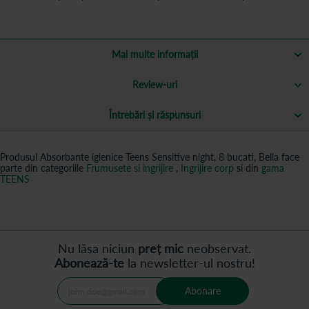
Mai multe informații
Review-uri
Întrebări și răspunsuri
Produsul Absorbante igienice Teens Sensitive night, 8 bucati, Bella face
parte din categoriile
Frumusete si ingrijire
,
Ingrijire corp
si din
gama
TEENS
Nu lăsa niciun
preț mic
neobservat.
Abonează-te
la newsletter-ul nostru!
Abonare