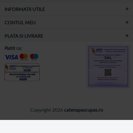
INFORMATII UTILE
CONTUL MEU
PLATA SI LIVRARE
Platiti cu:
Copyright 2026
catenapascupas.ro