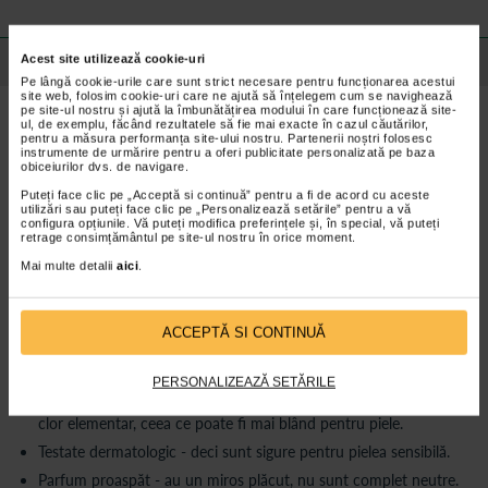
Acest site utilizează cookie-uri
Detalii despre produs
Pe lângă cookie-urile care sunt strict necesare pentru funcționarea acestui
site web, folosim cookie-uri care ne ajută să înțelegem cum se navighează
pe site-ul nostru și ajută la îmbunătățirea modului în care funcționează site-
Beneficii Bella absorbante igienice Teens Sensitive
ul, de exemplu, făcând rezultatele să fie mai exacte în cazul căutărilor,
pentru a măsura performanța site-ului nostru. Partenerii noștri folosesc
night:
instrumente de urmărire pentru a oferi publicitate personalizată pe baza
obiceiurilor dvs. de navigare.
Proiectate pentru noapte - au dimensiune mai lungă, oferind
protecție bună în timpul somnului.
Puteți face clic pe „Acceptă si continuă” pentru a fi de acord cu aceste
utilizări sau puteți face clic pe „Personalizează setările” pentru a vă
Suprafață „Silky Drai” - material delicat, tip plasă, care lasă pielea
configura opțiunile. Vă puteți modifica preferințele și, în special, vă puteți
retrage consimțământul pe site-ul nostru în orice moment.
să respire.
Mai multe detalii
aici
.
Miez absorbant eficient + canalizare - distribuie lichidul uniform
și îl reține bine.
Aripioare laterale - ajută la fixarea absorbantului și previn
scurgerile pe laterale.
ACCEPTĂ SI CONTINUĂ
Neutralizează mirosurile - sistem „Odour Stop” pentru a reduce
mirosurile neplăcute.
PERSONALIZEAZĂ SETĂRILE
Material albitor fără clor elementar - miezul este albit dar fără
clor elementar, ceea ce poate fi mai blând pentru piele.
Testate dermatologic - deci sunt sigure pentru pielea sensibilă.
Parfum proaspăt - au un miros plăcut, nu sunt complet neutre.