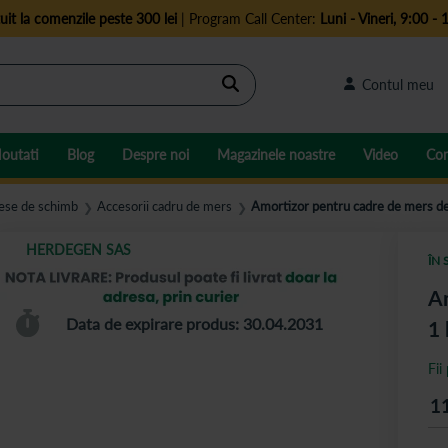
uit la comenzile peste 300 lei
| Program Call Center:
Luni - Vineri, 9:00 - 
Cautare
Contul meu
outati
Blog
Despre noi
Magazinele noastre
Video
Con
iese de schimb
Accesorii cadru de mers
Amortizor pentru cadre de mers d
❯
❯
HERDEGEN SAS
ÎN 
Am
Data de expirare produs: 30.04.2031
1 
Fii
1