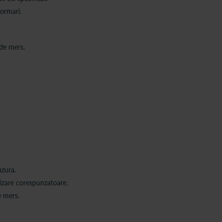
formari.
 de mers.
uzura.
ilizare corespunzatoare.
e mers.