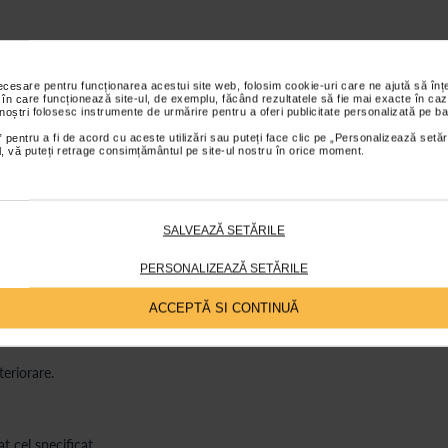
necesare pentru funcționarea acestui site web, folosim cookie-uri care ne ajută să î
 în care funcționează site-ul, de exemplu, făcând rezultatele să fie mai exacte în caz
 noștri folosesc instrumente de urmărire pentru a oferi publicitate personalizată pe ba
 pentru a fi de acord cu aceste utilizări sau puteți face clic pe „Personalizează setăr
ial, vă puteți retrage consimțământul pe site-ul nostru în orice moment.
SALVEAZĂ SETĂRILE
PERSONALIZEAZĂ SETĂRILE
ACCEPTĂ SI CONTINUĂ
ntare.
eriorare.
 cel specificat.