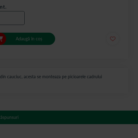
nt.
Adaugă în coș
din cauciuc, acesta se monteaza pe picioarele cadrului
 răspunsuri