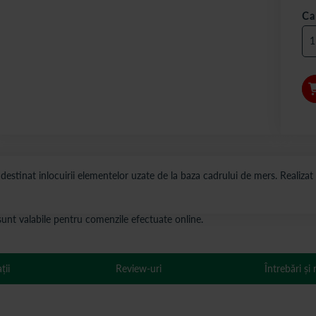
Ca
tinat inlocuirii elementelor uzate de la baza cadrului de mers. Realizat 
s sunt valabile pentru comenzile efectuate online.
ții
Review-uri
Întrebări și