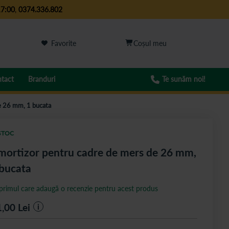
17:00
,
0374.336.802
Favorite
tact
Branduri
Te sunăm noi!
e 26 mm, 1 bucata
STOC
ortizor pentru cadre de mers de 26 mm,
bucata
 primul care adaugă o recenzie pentru acest produs
1,00
Lei
i