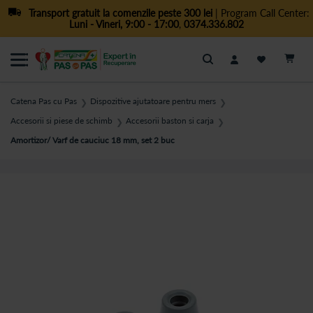
Transport gratuit la comenzile peste 300 lei
| Program Call Center:
Luni - Vineri, 9:00 - 17:00
,
0374.336.802
Cautare
Catena Pas cu Pas
Dispozitive ajutatoare pentru mers
❯
❯
Accesorii si piese de schimb
Accesorii baston si carja
❯
❯
Amortizor/ Varf de cauciuc 18 mm, set 2 buc