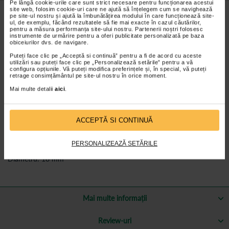
Pe lângă cookie-urile care sunt strict necesare pentru funcționarea acestui
site web, folosim cookie-uri care ne ajută să înțelegem cum se navighează
pe site-ul nostru și ajută la îmbunătățirea modului în care funcționează site-
Caracteristici amortizor/ varf de cauciuc 18 mm, set
ul, de exemplu, făcând rezultatele să fie mai exacte în cazul căutărilor,
2 bucati
pentru a măsura performanța site-ului nostru. Partenerii noștri folosesc
instrumente de urmărire pentru a oferi publicitate personalizată pe baza
obiceiurilor dvs. de navigare.
Baza acestui varf este intărita cu o placa metalica, care asigura
durabilitatea si previne uzura si deteriorarea atat de rapida a
Puteți face clic pe „Acceptă si continuă” pentru a fi de acord cu aceste
varfului/ amortizorului.
utilizări sau puteți face clic pe „Personalizează setările” pentru a vă
configura opțiunile. Vă puteți modifica preferințele și, în special, vă puteți
Amortizorul este ușor de montat.
retrage consimțământul pe site-ul nostru în orice moment.
Culoare gri.
Mai multe detalii
aici
.
Fiecare varf de cauciuc de vara este verificat in fabrica, astfel
incat doar un produs de calitate ajunge la utilizator.
ACCEPTĂ SI CONTINUĂ
Va rugam sa cititi cu atentie Instructiunile de utilizare si
intretinere si Recomandarile pentru siguranta dumneavoastra!
PERSONALIZEAZĂ SETĂRILE
Greutate produs: 0.08 kg
Diametru: 18 mm
Mai multe informații
Review-uri