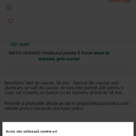
INDISPONIBIL
i
KID MAN
Amortizor/ Varf de cauciuc 18 mm - fabricat din cauciuc anti-
alunecare, un varf de cauciuc de vara este potrivit atât pentru o
carja, cat si pentru un baston cu un diametru al tevii de 18 mm.
Preturile si promotiile afisate pe site in dreptul fiecarui produs sunt
valabile pentru comenzile efectuate online.
Detalii despre produs
Acest site utilizează cookie-uri