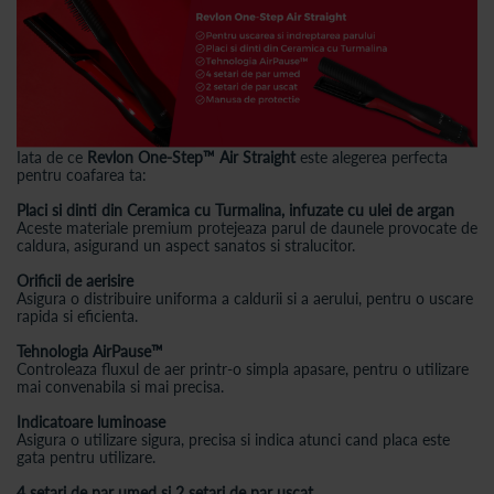
Iata de ce
Revlon One-Step™ Air Straight
este alegerea perfecta
pentru coafarea ta:
Placi si dinti din Ceramica cu Turmalina, infuzate cu ulei de argan
Aceste materiale premium protejeaza parul de daunele provocate de
caldura, asigurand un aspect sanatos si stralucitor.
Orificii de aerisire
Asigura o distribuire uniforma a caldurii si a aerului, pentru o uscare
rapida si eficienta.
Tehnologia AirPause™
Controleaza fluxul de aer printr-o simpla apasare, pentru o utilizare
mai convenabila si mai precisa.
Indicatoare luminoase
Asigura o utilizare sigura, precisa si indica atunci cand placa este
gata pentru utilizare.
4 setari de par umed si 2 setari de par uscat