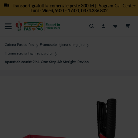
Transport gratuit la comenzile peste 300 lei
| Program Call Center:
Luni - Vineri, 9:00 - 17:00
,
0374.336.802
Cautare
Catena Pas cu Pas
Frumusete, Igiena si Ingrijire
❯
❯
Frumusetea si Ingijirea parului
❯
Aparat de coafat 2in1 One-Step Air Straight, Revlon