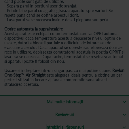
cand placile sunt gata de utilizare.
- Separa parul in portiuni usor de aranjat.
- Prinde bine parul cu agrafe, gliseaza aparatul spre varfuri. Se
repeta pana cand se obtine aspectul dorit.
- Lasa parul sa se raceasca inainte de a-l pieptana sau peria.
Oprire automata la supraincalzire
Acest aparat este echipat cu un termostat care va OPRI automat
dispozitivul daca temperatura acestuia depaseste nivelul optim de
uscare, datorita blocarii partiale a orificiului de intrare sau de
evacuare a aerului. Daca aparatul se opreste sau elibereaza doar aer
rece in utilizare, deplaseaza comutatorul acestuia in pozitia OPRIT si
lasa-l sa se raceasca. Dupa racire, termostatul se reseteaza automat
si aparatul poate fi folosit din nou.
Uscare si indreptare intr-un singur pas, cu mai putine daune.
Revlon
One-Step™ Air Straight
este alegerea ideala pentru a obtine un par
perfect stilizat in fiecare zi, fara a compromite sanatatea si
stralucirea acestuia.
Mai multe informații
Review-uri
Întrebări și răspunsuri