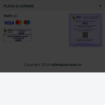
PLATA SI LIVRARE
Platiti cu:
Copyright 2026
catenapascupas.ro