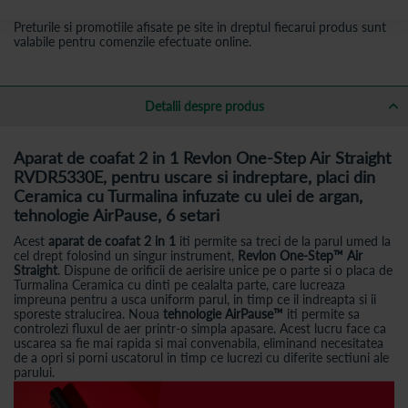
Preturile si promotiile afisate pe site in dreptul fiecarui produs sunt
valabile pentru comenzile efectuate online.
Detalii despre produs
Aparat de coafat 2 in 1 Revlon One-Step Air Straight
RVDR5330E, pentru uscare si indreptare, placi din
Ceramica cu Turmalina infuzate cu ulei de argan,
tehnologie AirPause, 6 setari
Acest
aparat de coafat 2 in 1
iti permite sa treci de la parul umed la
cel drept folosind un singur instrument,
Revlon One-Step™ Air
Straight
. Dispune de orificii de aerisire unice pe o parte si o placa de
Turmalina Ceramica cu dinti pe cealalta parte, care lucreaza
impreuna pentru a usca uniform parul, in timp ce il indreapta si ii
sporeste stralucirea. Noua
tehnologie AirPause™
iti permite sa
controlezi fluxul de aer printr-o simpla apasare. Acest lucru face ca
uscarea sa fie mai rapida si mai convenabila, eliminand necesitatea
de a opri si porni uscatorul in timp ce lucrezi cu diferite sectiuni ale
parului.