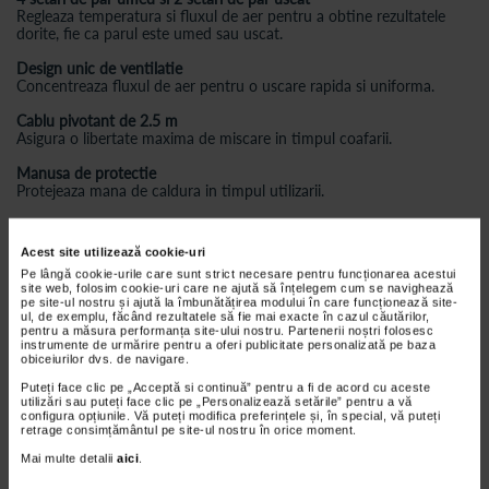
Regleaza temperatura si fluxul de aer pentru a obtine rezultatele
dorite, fie ca parul este umed sau uscat.
Design unic de ventilatie
Concentreaza fluxul de aer pentru o uscare rapida si uniforma.
Cablu pivotant de 2.5 m
Asigura o libertate maxima de miscare in timpul coafarii.
Manusa de protectie
Protejeaza mana de caldura in timpul utilizarii.
Setari pentru parul umed
Foloseste aer rece, cu flux scazut, mediu sau ridicat pentru a usca
Acest site utilizează cookie-uri
parul.
Pe lângă cookie-urile care sunt strict necesare pentru funcționarea acestui
Setari pentru parul uscat
site web, folosim cookie-uri care ne ajută să înțelegem cum se navighează
Utilizeaza aer cald si placile incalzite sau numai placile incalzite
pe site-ul nostru și ajută la îmbunătățirea modului în care funcționează site-
pentru a coafa parul uscat.
ul, de exemplu, făcând rezultatele să fie mai exacte în cazul căutărilor,
NU
utiliza setarile de coafare pe parul ud sau umed.
pentru a măsura performanța site-ului nostru. Partenerii noștri folosesc
instrumente de urmărire pentru a oferi publicitate personalizată pe baza
obiceiurilor dvs. de navigare.
Puteți face clic pe „Acceptă si continuă” pentru a fi de acord cu aceste
utilizări sau puteți face clic pe „Personalizează setările” pentru a vă
configura opțiunile. Vă puteți modifica preferințele și, în special, vă puteți
retrage consimțământul pe site-ul nostru în orice moment.
Mai multe detalii
aici
.