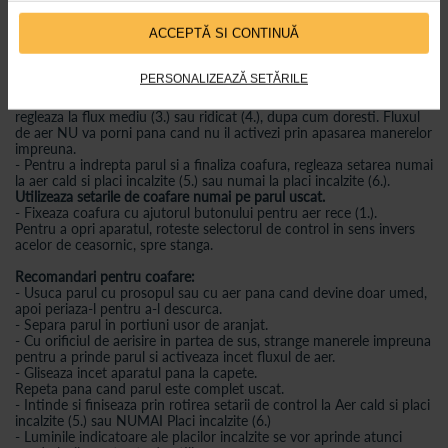
ACCEPTĂ SI CONTINUĂ
Cum se utilizeaza:
- Conecteaza aparatul la priza electrica.
- Pentru a debloca si a porni aparatul, roteste selectorul de control
PERSONALIZEAZĂ SETĂRILE
in sensul acelor de ceasornic, spre dreapta.
- Pentru a usca, incepe cu setarea flux scazut de aer (2.), apoi
regleaza la flux mediu (3.) sau ridicat (4.), dupa cum doresti. Fluxul
de aer NU va porni pana cand nu il activezi prin apasarea manerelor
impreuna.
- Pentru a indrepta parul si a finaliza coafura, regleaza setarea numai
la aer cald si placi incalzite (5.) sau numai la placi incalzite (6.).
Utilizeaza setarile de coafare numai pe parul uscat.
- Fixeaza coafura cu ajutorul butonului pentru aer rece (1.).
Pentru a opri aparatul, roteste selectorul de control in sens invers
acelor de ceasornic, spre stanga.
Recomandari pentru coafare:
- Usuca parul cu prosopul sau cu aer pana cand devine doar umed,
apoi periaza-l pentru a-l descurca.
- Separa parul in portiuni usor de aranjat.
- Cu orificiul de aerisire in partea de sus, strange manerele impreuna
pentru a prinde parul si activeaza incet fluxul de aer.
- Gliseaza incet aparatul pana la capete.
Repeta pana cand parul este complet uscat.
- Intinde si finiseaza prin rotirea setarii de control la Aer cald si placi
incalzite (5.) sau NUMAI Placi incalzite (6.)
- Luminile indicatoare ale placilor incalzite se vor aprinde atunci