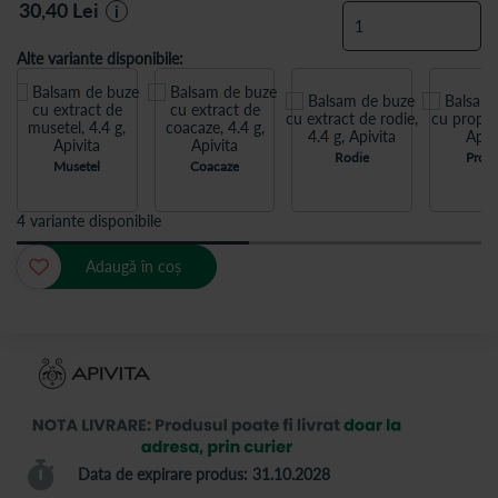
30,40
Lei
i
Alte variante disponibile:
Rodie
Propo
Musetel
Coacaze
4 variante disponibile
Adaugă în coș
Data de expirare produs: 31.10.2028