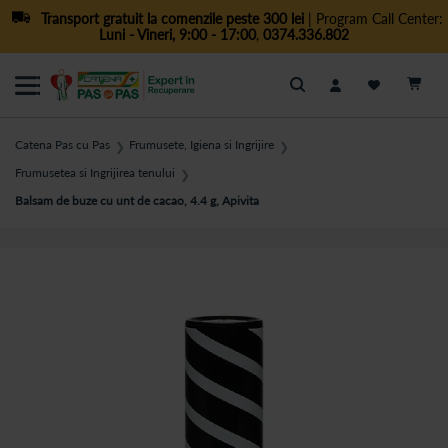
Transport gratuit la comenzile peste 300 lei
| Program Call Center:
Luni - Vineri, 9:00 - 17:00
,
0374.336.802
Cautare
Catena Pas cu Pas
Frumusete, Igiena si Ingrijire
❯
❯
Frumusetea si Ingrijirea tenului
❯
Balsam de buze cu unt de cacao, 4.4 g, Apivita