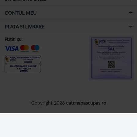
CONTUL MEU
PLATA SI LIVRARE
Platiti cu:
Copyright 2026
catenapascupas.ro