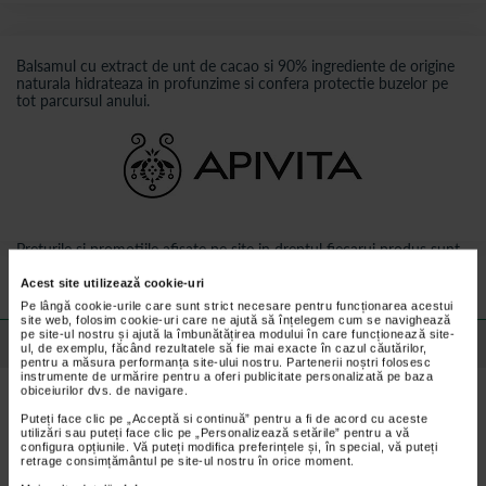
Balsamul cu extract de unt de cacao si 90% ingrediente de origine
naturala hidrateaza in profunzime si confera protectie buzelor pe
tot parcursul anului.
Preturile si promotiile afisate pe site in dreptul fiecarui produs sunt
valabile pentru comenzile efectuate online.
Acest site utilizează cookie-uri
Pe lângă cookie-urile care sunt strict necesare pentru funcționarea acestui
site web, folosim cookie-uri care ne ajută să înțelegem cum se navighează
pe site-ul nostru și ajută la îmbunătățirea modului în care funcționează site-
Detalii despre produs
ul, de exemplu, făcând rezultatele să fie mai exacte în cazul căutărilor,
pentru a măsura performanța site-ului nostru. Partenerii noștri folosesc
instrumente de urmărire pentru a oferi publicitate personalizată pe baza
obiceiurilor dvs. de navigare.
Beneficii Apivita Balsam de buze cu unt de cacao:
Puteți face clic pe „Acceptă si continuă” pentru a fi de acord cu aceste
utilizări sau puteți face clic pe „Personalizează setările” pentru a vă
Se absoarbe rapid in piele;
configura opțiunile. Vă puteți modifica preferințele și, în special, vă puteți
retrage consimțământul pe site-ul nostru în orice moment.
Calmeaza buzele cu bisabolol;