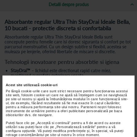
Detalii despre produs
Absorbante regular Ultra Thin StayDrai Ideale Bella,
10 bucati - protectie discreta si confortabila
Absorbantele regular Ultra Thin StayDrai Ideale Bella sunt
concepute pentru femeile care isi doresc siguranta si confort pe tot
parcursul menstruatiei. Cu un design subtire si flexibil, acestea se
muleaza pe lenjerie, oferind libertate de miscare si discretie.
Tehnologii inovatoare pentru absorbtie si igiena
StayDrai™
– lichidul este directionat rapid catre miez,
mentinand suprafata exterioara uscata
Micro-capsule
– absorbtie sporita comparativ cu absorbantele
Acest site utilizează cookie-uri
igienice normale
Pe lângă cookie-urile care sunt strict necesare pentru funcționarea acestui
site web, folosim cookie-uri care ne ajută să înțelegem cum se navighează
Flexi-Fit
– se adapteaza perfect pe orice tip de lenjerie, oferind
pe site-ul nostru și ajută la îmbunătățirea modului în care funcționează site-
confort si discretie
ul, de exemplu, făcând rezultatele să fie mai exacte în cazul căutărilor,
pentru a măsura performanța site-ului nostru. Partenerii noștri folosesc
Air
– suprafata ce permite pielii sa respire, reducand riscul
instrumente de urmărire pentru a oferi publicitate personalizată pe baza
iritatiilor
obiceiurilor dvs. de navigare.
Parfum delicat
– mentine prospetimea si reduce mirosurile
Puteți face clic pe „Acceptă si continuă” pentru a fi de acord cu aceste
neplacute
utilizări sau puteți face clic pe „Personalizează setările” pentru a vă
configura opțiunile. Vă puteți modifica preferințele și, în special, vă puteți
retrage consimțământul pe site-ul nostru în orice moment.