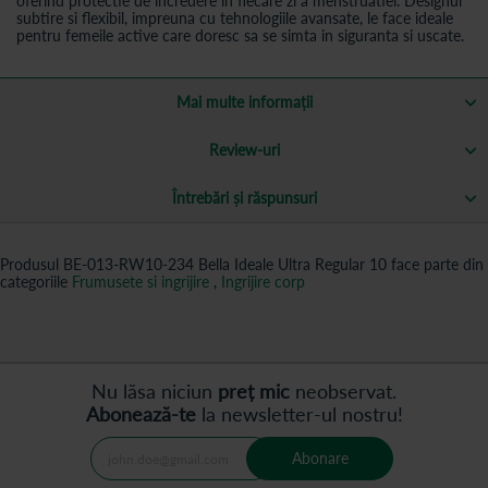
oferind protectie de incredere in fiecare zi a menstruatiei. Designul
subtire si flexibil, impreuna cu tehnologiile avansate, le face ideale
pentru femeile active care doresc sa se simta in siguranta si uscate.
Mai multe informații
Review-uri
Întrebări și răspunsuri
Produsul BE-013-RW10-234 Bella Ideale Ultra Regular 10 face parte din
categoriile
Frumusete si ingrijire
,
Ingrijire corp
Nu lăsa niciun
preț mic
neobservat.
Abonează-te
la newsletter-ul nostru!
Abonare