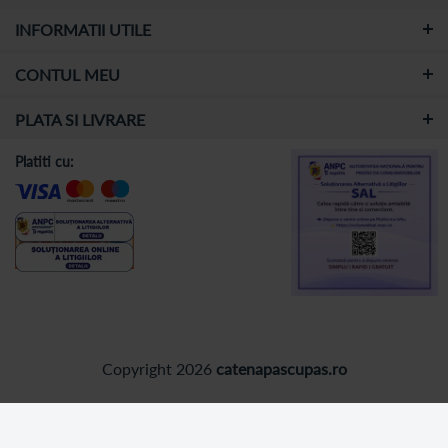
INFORMATII UTILE
CONTUL MEU
PLATA SI LIVRARE
Platiti cu:
Copyright 2026
catenapascupas.ro