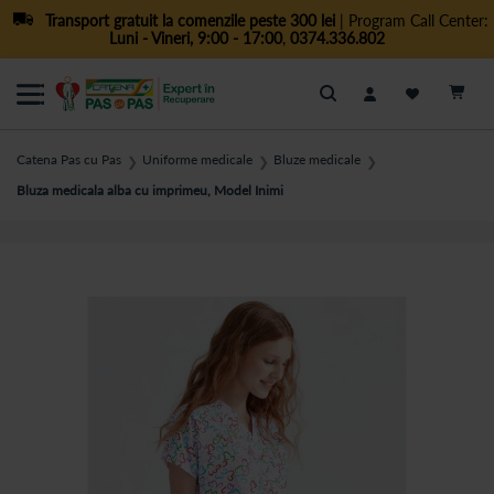
Transport gratuit la comenzile peste 300 lei
| Program Call Center:
Luni - Vineri, 9:00 - 17:00
,
0374.336.802
Cautare
Catena Pas cu Pas
Uniforme medicale
Bluze medicale
❯
❯
❯
Bluza medicala alba cu imprimeu, Model Inimi