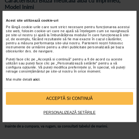
Caracteristici Bluza medicala alba cu imprimeu,
Model Inimi
Aceasta bluza este foarte versatila, dispunand de trei buzunare,
doua laterale in partea inferioara, iar unul pe piept, in partea
Acest site utilizează cookie-uri
superioara.
Pe lângă cookie-urile care sunt strict necesare pentru funcționarea acestui
site web, folosim cookie-uri care ne ajută să înțelegem cum se navighează
Iti poti pastra la indemana telefonul sau alte obiecte importante
pe site-ul nostru și ajută la îmbunătățirea modului în care funcționează site-
in cele doua buzunare generos croite in partea inferioara a
ul, de exemplu, făcând rezultatele să fie mai exacte în cazul căutărilor,
bluzei.
pentru a măsura performanța site-ului nostru. Partenerii noștri folosesc
instrumente de urmărire pentru a oferi publicitate personalizată pe baza
In buzunarul de la piept, situat in partea stanga, iti poti pune
obiceiurilor dvs. de navigare.
stetoscopul, ochelarii, pixul sau orice alt dispozitiv necesar.
Puteți face clic pe „Acceptă si continuă” pentru a fi de acord cu aceste
utilizări sau puteți face clic pe „Personalizează setările” pentru a vă
Marimile sunt variate, astfel incat sa te simti cat mai confortabil
configura opțiunile. Vă puteți modifica preferințele și, în special, vă puteți
in costumul medical, dar sa arati si cat mai prezentabil.
retrage consimțământul pe site-ul nostru în orice moment.
Bluza medicala alba cu imprimeu Hearts are o croiala regular fit,
Mai multe detalii
aici
.
cu o lungime pana la nivelul soldurilor.
Bluza medicala cu maneca scurta este potrivita mai ales
anotimpurilor de vara si primavara, insa poate fi purtata si in alte
ACCEPTĂ SI CONTINUĂ
sezoane, in functie de preferinte.
Imprimeul vesel, cu inimioare, poate fi preferat mai ales de
PERSONALIZEAZĂ SETĂRILE
medicii pediatri, medicii cardiologi, dentistii si medicii veterinari.
Inainte de a cumpara, va rugam, sa consultati tabelul de marimi.