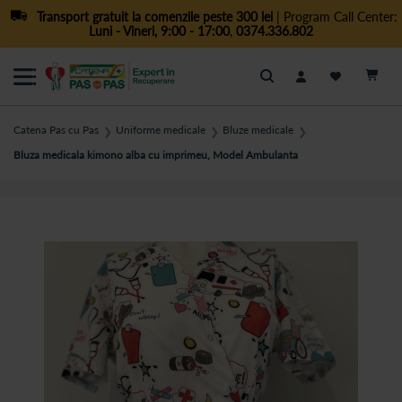
Transport gratuit la comenzile peste 300 lei
| Program Call Center:
Luni - Vineri, 9:00 - 17:00
,
0374.336.802
Cautare
Catena Pas cu Pas
Uniforme medicale
Bluze medicale
❯
❯
❯
Bluza medicala kimono alba cu imprimeu, Model Ambulanta