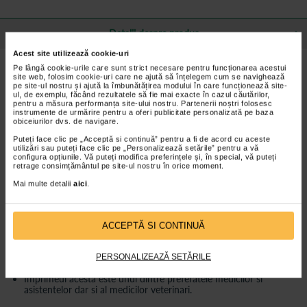
Detalii despre produs
Acest site utilizează cookie-uri
Pe lângă cookie-urile care sunt strict necesare pentru funcționarea acestui
Caracteristici Bluza medicala kimono alb cu
site web, folosim cookie-uri care ne ajută să înțelegem cum se navighează
imprimeu, Model Ambulanta
pe site-ul nostru și ajută la îmbunătățirea modului în care funcționează site-
ul, de exemplu, făcând rezultatele să fie mai exacte în cazul căutărilor,
pentru a măsura performanța site-ului nostru. Partenerii noștri folosesc
Bluza medicala alba cu imprimeu Ambulanta, tip kimono este
instrumente de urmărire pentru a oferi publicitate personalizată pe baza
regular fit, are guler cu anchior (in V), maneci scurte de tip
obiceiurilor dvs. de navigare.
manseta, fante laterale, este usor cambrata si are o lungime pana
la nivelul soldurilor.
Puteți face clic pe „Acceptă si continuă” pentru a fi de acord cu aceste
utilizări sau puteți face clic pe „Personalizează setările” pentru a vă
Iti evidentieaza talia prin strangerea cordonului la spate.
configura opțiunile. Vă puteți modifica preferințele și, în special, vă puteți
retrage consimțământul pe site-ul nostru în orice moment.
Aceasta bluza medicala are doua buzunare generoase, in care iti
Mai multe detalii
aici
.
poti tine telefonul, stetoscopul, agenda si alte obiecte
importante pentru rutina ta zilnica.
Este confectionata din materiale textile de inalta calitate.
ACCEPTĂ SI CONTINUĂ
Are o tesatura subtire, usor de intretinut, iar culorile vii ale
imprimeului rezista foarte bine la spalari repetate.
PERSONALIZEAZĂ SETĂRILE
Bluza este usor de imbracat si de purtat.
Imprimeul acesta este unul dintre preferatele medicilor si
asistentelor dar si al medicilor veterinari.