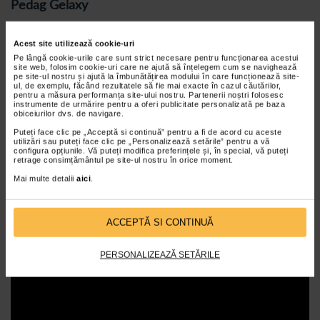
Pedag Gelaxy
Branturile Pedag Gelaxy au invelis din microfibre de velur, invelis
Acest site utilizează cookie-uri
care faciliteaza absorbtia umiditatii. Aceste branturi ortopedice din
silicon sunt antiderapante si extrem de rezistente la uzura. Produsul
Pe lângă cookie-urile care sunt strict necesare pentru funcționarea acestui
site web, folosim cookie-uri care ne ajută să înțelegem cum se navighează
poate fi spalat manual. Felul in care a fost conceput permite
pe site-ul nostru și ajută la îmbunătățirea modului în care funcționează site-
purtarea pentru multa vreme fara a genera disconfort.
ul, de exemplu, făcând rezultatele să fie mai exacte în cazul căutărilor,
Marimi disponibile: 36-37, 38-39, 40-41, 42-43, 44-45.
pentru a măsura performanța site-ului nostru. Partenerii noștri folosesc
instrumente de urmărire pentru a oferi publicitate personalizată pe baza
obiceiurilor dvs. de navigare.
Pentru ce se recomanda branturile ortopedice din
silicon Pedag Gelaxy
Puteți face clic pe „Acceptă si continuă” pentru a fi de acord cu aceste
utilizări sau puteți face clic pe „Personalizează setările” pentru a vă
configura opțiunile. Vă puteți modifica preferințele și, în special, vă puteți
retrage consimțământul pe site-ul nostru în orice moment.
Branturile ortopedice din silicon sunt indicate atat persoanelor
active, cat si celor care petrec mult timp in picioare. Rolul acestora
Mai multe detalii
aici
.
este de a reduce impactul articulatiilor de la genunchi, glezna si
sold, ligamente si coloana vertebrala. Produsul ajuta la diminuarea
durerii care se instaleaza la nivelul picioarelor atunci cand mergeti
mult pe jos sau cand nu va puteti aseza perioade mai lungi de timp.
ACCEPTĂ SI CONTINUĂ
PERSONALIZEAZĂ SETĂRILE