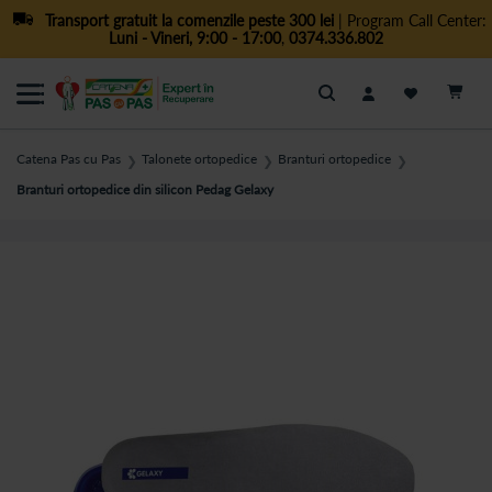
Transport gratuit la comenzile peste 300 lei
| Program Call Center:
Luni - Vineri, 9:00 - 17:00
,
0374.336.802
Cautare
Catena Pas cu Pas
Talonete ortopedice
Branturi ortopedice
❯
❯
❯
Branturi ortopedice din silicon Pedag Gelaxy